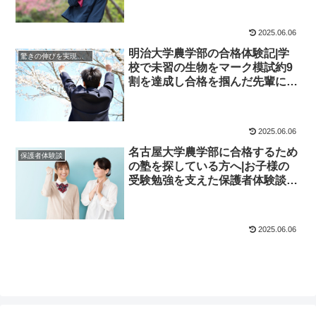
2025.06.06
明治大学農学部の合格体験記|学
驚きの伸びを実現｜先輩列伝
校で未習の生物をマーク模試約9
割を達成し合格を掴んだ先輩にイ
ンタビュー！大学受験予備校四谷
学院
2025.06.06
名古屋大学農学部に合格するため
保護者体験談
の塾を探している方へ|お子様の
受験勉強を支えた保護者体験談！
大学受験予備校四谷学院
2025.06.06