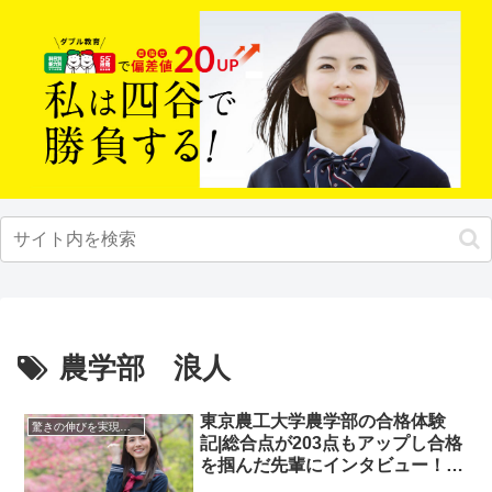
農学部 浪人
東京農工大学農学部の合格体験
驚きの伸びを実現｜先輩列伝
記|総合点が203点もアップし合格
を掴んだ先輩にインタビュー！大
学受験予備校四谷学院