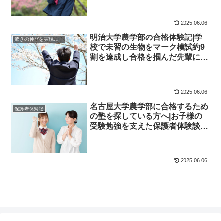
2025.06.06
明治大学農学部の合格体験記|学
驚きの伸びを実現｜先輩列伝
校で未習の生物をマーク模試約9
割を達成し合格を掴んだ先輩にイ
ンタビュー！大学受験予備校四谷
学院
2025.06.06
名古屋大学農学部に合格するため
保護者体験談
の塾を探している方へ|お子様の
受験勉強を支えた保護者体験談！
大学受験予備校四谷学院
2025.06.06