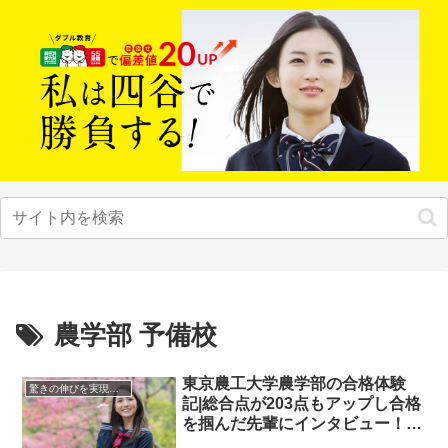
農学部 予備校
東京農工大学農学部の合格体験
驚きの伸びを実現｜先輩列伝
記|総合点が203点もアップし合格
を掴んだ先輩にインタビュー！大
学受験予備校四谷学院