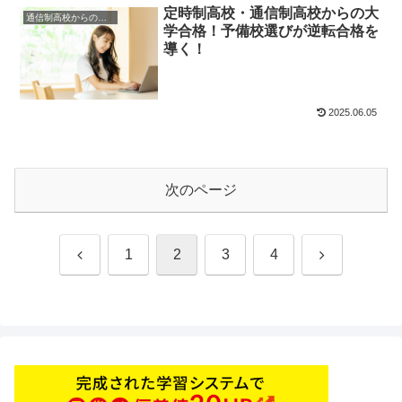
定時制高校・通信制高校からの大
通信制高校からの大学受験
学合格！予備校選びが逆転合格を
導く！
2025.06.05
次のページ
前
次
1
2
3
4
へ
へ