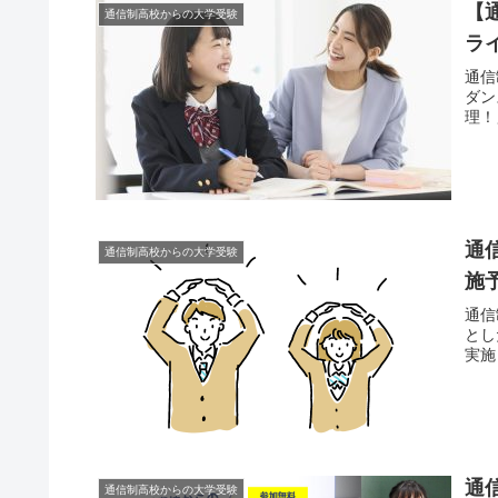
【
通信制高校からの大学受験
ラ
通信
ダン
理！
通
通信制高校からの大学受験
施
通信
とし
実施
通
通信制高校からの大学受験