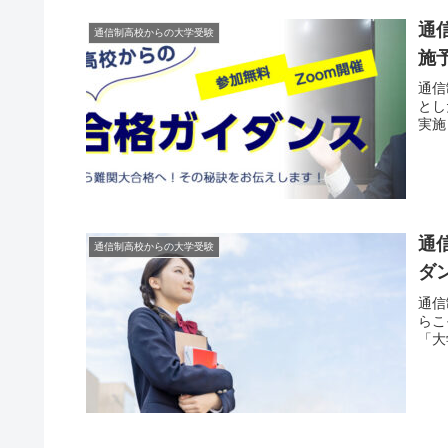
通
通信制高校からの大学受験
施
通信
とし
実施
通
通信制高校からの大学受験
ダ
通信
らこ
「大