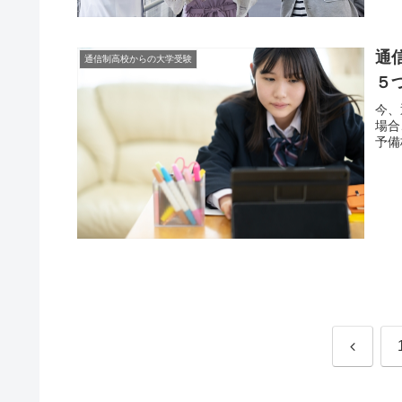
通
通信制高校からの大学受験
５
今、
場合
予備
前
へ