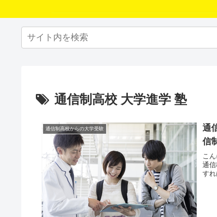
通信制高校 大学進学 塾
通
通信制高校からの大学受験
信
こん
通信
すれ