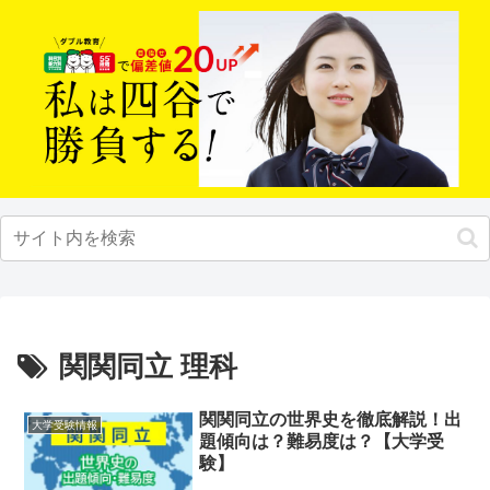
関関同立 理科
関関同立の世界史を徹底解説！出
大学受験情報
題傾向は？難易度は？【大学受
験】