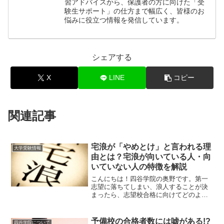
習アドバイスから、保護者の方に向けた「受
験生サポート」の仕方まで幅広く、皆様のお
悩みに役立つ情報を発信しています。
シェアする
X
LINE
コピー
関連記事
宅浪が「やめとけ」と言われる理
大学受験情報
由とは？宅浪が向いている人・向
いていない人の特徴を解説
こんにちは！四谷学院の奥野です。第一
志望に落ちてしまい、浪人することが決
まったら、志望校合格に向けてどのよう
に勉強していくのか、戦略を立てる必要
があります。浪人...
予備校の合格者数には嘘がある!?
四谷学院について