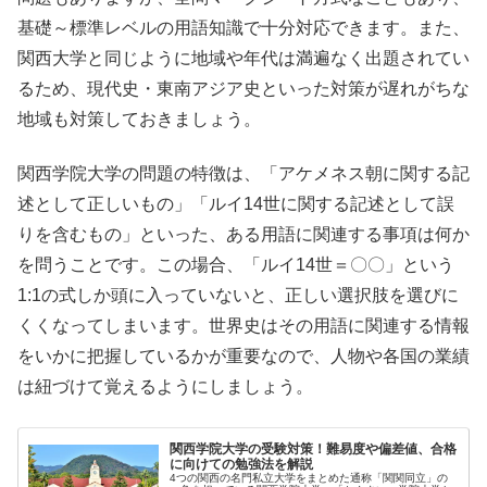
基礎～標準レベルの用語知識で十分対応できます。また、
関西大学と同じように地域や年代は満遍なく出題されてい
るため、現代史・東南アジア史といった対策が遅れがちな
地域も対策しておきましょう。
関西学院大学の問題の特徴は、「アケメネス朝に関する記
述として正しいもの」「ルイ14世に関する記述として誤
りを含むもの」といった、ある用語に関連する事項は何か
を問うことです。この場合、「ルイ14世＝〇〇」という
1:1の式しか頭に入っていないと、正しい選択肢を選びに
くくなってしまいます。世界史はその用語に関連する情報
をいかに把握しているかが重要なので、人物や各国の業績
は紐づけて覚えるようにしましょう。
関西学院大学の受験対策！難易度や偏差値、合格
に向けての勉強法を解説
4つの関西の名門私立大学をまとめた通称「関関同立」の