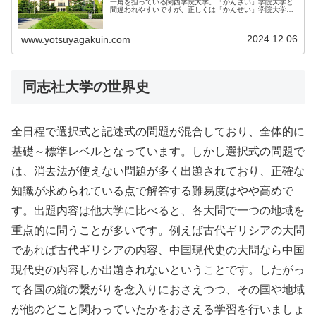
一角を担っている関西学院大学。「かんさい」学院大学と
間違われやすいですが、正しくは「かんせい」学院大学で
す。...
2024.12.06
www.yotsuyagakuin.com
同志社大学の世界史
全日程で選択式と記述式の問題が混合しており、全体的に
基礎～標準レベルとなっています。しかし選択式の問題で
は、消去法が使えない問題が多く出題されており、正確な
知識が求められている点で解答する難易度はやや高めで
す。出題内容は他大学に比べると、各大問で一つの地域を
重点的に問うことが多いです。例えば古代ギリシアの大問
であれば古代ギリシアの内容、中国現代史の大問なら中国
現代史の内容しか出題されないということです。したがっ
て各国の縦の繋がりを念入りにおさえつつ、その国や地域
が他のどこと関わっていたかをおさえる学習を行いましょ