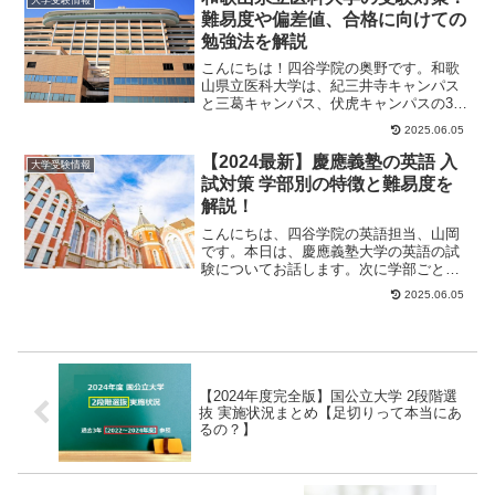
大学受験情報
難易度や偏差値、合格に向けての
勉強法を解説
こんにちは！四谷学院の奥野です。和歌
山県立医科大学は、紀三井寺キャンパス
と三葛キャンパス、伏虎キャンパスの3つ
のキャンパスを構える医療系総合大学で
2025.06.05
す。1945年...
【2024最新】慶應義塾の英語 入
大学受験情報
試対策 学部別の特徴と難易度を
解説！
こんにちは、四谷学院の英語担当、山岡
です。本日は、慶應義塾大学の英語の試
験についてお話します。次に学部ごとの
出題傾向についても解説します。慶大を
2025.06.05
志望している受験...
【2024年度完全版】国公立大学 2段階選
抜 実施状況まとめ【足切りって本当にあ
るの？】