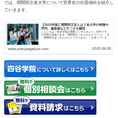
では、関関同立各大学について世界史の出題傾向を紹介し
ていきます。
【2025年版】関関同立近とは？各大学の特徴や
序列、偏差値などすごさを解説
こんにちは！四谷学院の受験コンサルタント、田中です。
大学群の名称である「関関同立（かんかんどうりつ）」や
「関関同立近（かんかんどうりつきん）」を知っています
か？...
2025.06.05
www.yotsuyagakuin.com