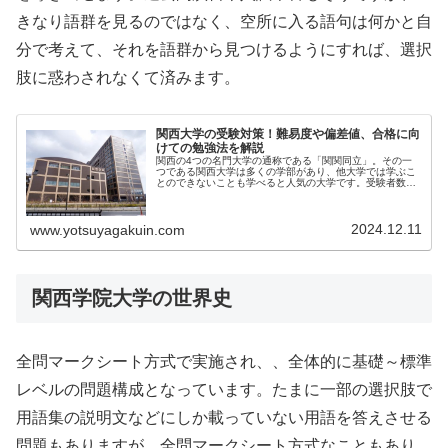
きなり語群を見るのではなく、空所に入る語句は何かと自
分で考えて、それを語群から見つけるようにすれば、選択
肢に惑わされなくて済みます。
関西大学の受験対策！難易度や偏差値、合格に向
けての勉強法を解説
関西の4つの名門大学の通称である「関関同立」。その一
つである関西大学は多くの学部があり、他大学では学ぶこ
とのできないことも学べると人気の大学です。受験者数が
多い...
2024.12.11
www.yotsuyagakuin.com
関西学院大学の世界史
全問マークシート方式で実施され、、全体的に基礎～標準
レベルの問題構成となっています。たまに一部の選択肢で
用語集の説明文などにしか載っていない用語を答えさせる
問題もありますが、全問マークシート方式なこともあり、