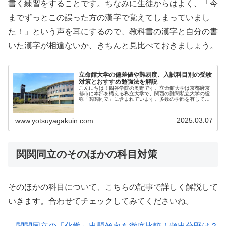
書く練習をすることです。ちなみに生徒からはよく、「今
までずっとこの誤った方の漢字で覚えてしまっていまし
た！」という声を耳にするので、教科書の漢字と自分の書
いた漢字が相違ないか、きちんと見比べておきましょう。
立命館大学の偏差値や難易度、入試科目別の受験
対策とおすすめ勉強法を解説
こんにちは！四谷学院の奥野です。立命館大学は京都府京
都市に本部を構える私立大学で、関西の難関私立大学の総
称「関関同立」に含まれています。多数の学部を有してお
り、...
2025.03.07
www.yotsuyagakuin.com
関関同立のそのほかの科目対策
そのほかの科目について、こちらの記事で詳しく解説して
いきます。合わせてチェックしてみてくださいね。