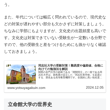
う。
また、年代については幅広く問われているので、現代史な
どの対策が遅れやすい部分も欠かさずに対策しましょう。
ちなみに学部にもよりますが、文化史の出題頻度も高いで
す。文化史は対策できていない受験生が一定数いる分野で
すので、他の受験生と差をつけるためにも抜かりなく確認
しておきましょう。
同志社大学の受験対策！難易度や偏差値、合格に
向けての勉強法を解説
関西の名門大学の総称である「関関同立」の一校である同
志社大学は、新島襄が設立した「同志社英学校」を起源と
する、歴史ある高等教育機関です。全国的に高い知名度を
誇る...
2024.12.05
www.yotsuyagakuin.com
立命館大学の世界史