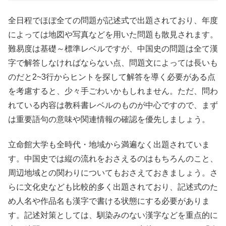
全日程でほぼ全ての問題が記述式で出題されており、年度
によっては地図や写真などを用いた問題も散見されます。
難易度は基礎～標準レベルですが、中国史の問題は全て漢
字で解答しなければならない点、問題文によっては長いも
のだと2~3行からヒントを探して解答を導く必要がある点
を考慮すると、少々手ごわいかもしれません。ただ、問わ
れている内容は教科書レベルのものが中心ですので、まず
は重要語句の意味や関連情報の確認を優先しましょう。
立命館大学も全時代・地域から満遍なく出題されていま
す。中国史では縦の流れをおさえるのはもちろんのこと、
周辺地域との関わりについてもおさえておきましょう。さ
らに文化史なども比較的多く出題されており、記述式のた
め人名や作品名も漢字で書ける状態にする必要がありま
す。記述対策としては、馴染みのない漢字などを重点的に