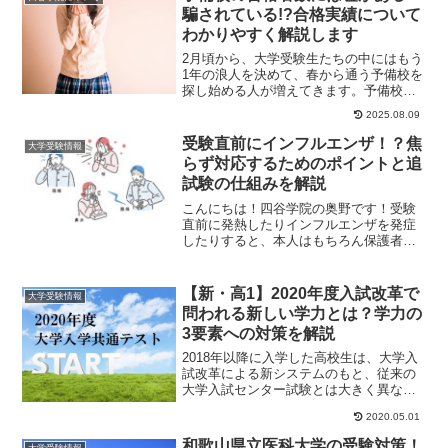
騙されている!?合格実績について
わかりやすく解説します
2月頃から、大学受験生たちの中にはもう
1年の浪人を決めて、春から通う予備校を
探し始める人が増えてきます。予備校を
探すうえでどういうポイントを重視すべ
2025.08.09
きでしょう？...
受験直前にインフルエンザ！？焦
大学受験情報
らず対応するためのポイントと追
試験の仕組みを解説
こんにちは！四谷学院の奥野です！受験
直前に発熱したりインフルエンザを発症
したりすると、本人はもちろん保護者も
不安になるものです。しかし、適切に判
断し必要な手続き...
【新・高1】2020年度入試改革で
大学受験情報
問われる新しい学力とは？学力の
3要素への対策を解説
2018年以降に入学した高校生は、大学入
試改革による新システムのもと、従来の
大学入試センター試験とは大きく異なる
テストで国公立大学などの受験にのぞむ
2020.05.01
ようになりま...
和歌山県立医科大学の受験対策！