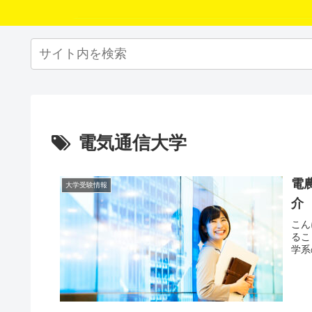
電気通信大学
電
大学受験情報
介
こん
るこ
学系