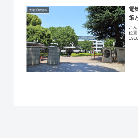
電
大学受験情報
策
こん
位置
19