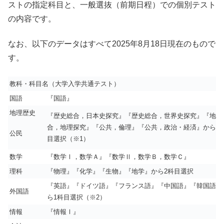
ストの指定科目と、一般選抜（前期日程）での個別テスト
の内容です。
なお、以下のデータはすべて2025年8月18日現在のもので
す。
教科・科目名（大学入学共通テスト）
国語
『
国語
』
地理歴史
『歴史総合，日本史探究』『歴史総合，世界史探究』『
地理
合，地理探究』『公共，
倫理
』『公共，
政治・経済
』
から1
公民
目選択（※1）
数学
『
数学
Ⅰ，
数学Ａ
』『
数学Ⅱ
，
数学Ｂ
，数学Ｃ』
理科
『
物理
』『
化学
』『
生物
』『
地学
』
から2科目選択
『
英語
』『
ドイツ語
』『
フランス語
』『
中国語
』『
韓国語
』
外国語
ら1科目選択（※2）
情報
『情報Ⅰ』