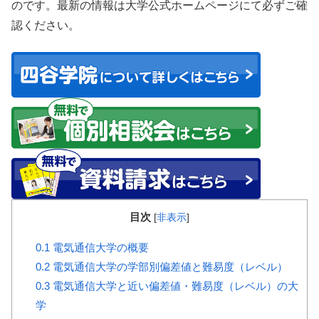
のです。最新の情報は大学公式ホームページにて必ずご確
認ください。
目次
[
非表示
]
0.1
電気通信大学の概要
0.2
電気通信大学の学部別偏差値と難易度（レベル）
0.3
電気通信大学と近い偏差値・難易度（レベル）の大
学