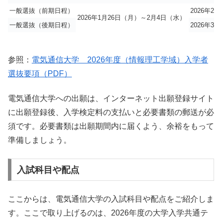
一般選抜（前期日程）
2026年2
2026年1月26日（月）～2月4日（水）
一般選抜（後期日程）
2026年3
参照：
電気通信大学 2026年度（情報理工学域）入学者
選抜要項（PDF）
電気通信大学への出願は、インターネット出願登録サイト
に出願登録後、入学検定料の支払いと必要書類の郵送が必
須です。必要書類は出願期間内に届くよう、余裕をもって
準備しましょう。
入試科目や配点
ここからは、電気通信大学の入試科目や配点をご紹介しま
す。ここで取り上げるのは、2026年度の大学入学共通テ