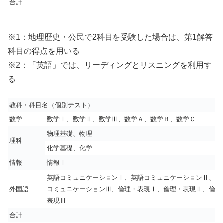
合計
※1：地理歴史・公民で2科目を受験した場合は、第1解答
科目の得点を用いる
※2：「英語」では、リーディングとリスニングを利用す
る
教科・科目名（個別
テスト
）
数学
数学Ⅰ
、
数学Ⅱ
、
数学Ⅲ
、
数学Ａ
、
数学Ｂ
、数学Ｃ
物理基礎
、
物理
理科
化学基礎
、
化学
情報
情報Ⅰ
英語コミュニケーションⅠ、英語コミュニケーションⅡ、英
外国語
コミュニケーションⅢ、倫理・表現Ⅰ、倫理・表現Ⅱ、倫理
表現Ⅲ
合計