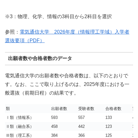
※3：物理、化学、情報の3科目から2科目を選択
参照：
電気通信大学 2026年度（情報理工学域）入学者
選抜要項（PDF）
出願者数や合格者数のデータ
電気通信大学の出願者数や合格者数は、以下のとおりで
す。なお、ここで取り上げるのは、2025年度における一
般選抜（前期日程）の結果です。
類
出願者数
受験者数
合格者数
実
Ⅰ
類（情報系）
593
557
133
4.2
Ⅱ類（融合系）
458
442
123
3.6
Ⅲ類（理工系）
384
366
125
2.9