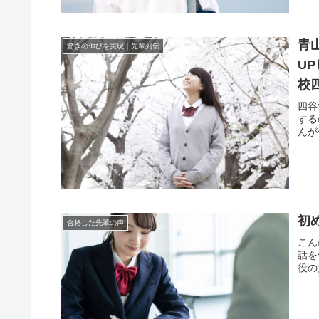
青
驚きの伸びを実現｜先輩列伝
U
校
四谷
する
んが
初
合格した先輩の声
こん
話を
役の