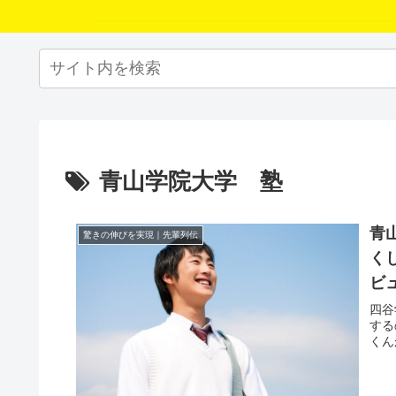
青山学院大学 塾
青
驚きの伸びを実現｜先輩列伝
く
ビ
四谷
する
くん