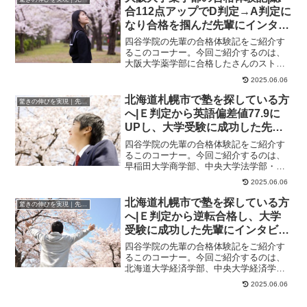
合112点アップでD判定→A判定に
なり合格を掴んだ先輩にインタビ
ュー！大学受験予備校四谷学院
四谷学院の先輩の合格体験記をご紹介す
るこのコーナー。今回ご紹介するのは、
大阪大学薬学部に合格したさんのストー
リーです。さんが合格した大学大阪大学
2025.06.06
薬学部、立命館大...
北海道札幌市で塾を探している方
驚きの伸びを実現｜先輩列伝
へ|Ｅ判定から英語偏差値77.9に
UPし、大学受験に成功した先輩
にインタビュー！大学受験予備校
四谷学院の先輩の合格体験記をご紹介す
四谷学院
るこのコーナー。今回ご紹介するのは、
早稲田大学商学部、中央大学法学部・経
済学部、青山学院大学経営学部、明治大
2025.06.06
学法学部に合格し...
北海道札幌市で塾を探している方
驚きの伸びを実現｜先輩列伝
へ|Ｅ判定から逆転合格し、大学
受験に成功した先輩にインタビュ
ー！大学受験予備校四谷学院
四谷学院の先輩の合格体験記をご紹介す
るこのコーナー。今回ご紹介するのは、
北海道大学経済学部、中央大学経済学部
に合格したくんのストーリーです。わか
2025.06.06
りやすすぎて感動...