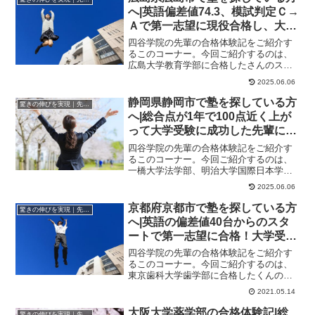
へ|英語偏差値74.3、模試判定Ｃ→
Ａで第一志望に現役合格し、大学
受験に成功した先輩にインタビュ
四谷学院の先輩の合格体験記をご紹介す
ー！大学受験予備校四谷学院
るこのコーナー。今回ご紹介するのは、
広島大学教育学部に合格したさんのスト
ーリーです。穴に気づかず勉強を進めて
2025.06.06
いたらどうなって...
静岡県静岡市で塾を探している方
驚きの伸びを実現｜先輩列伝
へ|総合点が1年で100点近く上が
って大学受験に成功した先輩にイ
ンタビュー！大学受験予備校四谷
四谷学院の先輩の合格体験記をご紹介す
学院
るこのコーナー。今回ご紹介するのは、
一橋大学法学部、明治大学国際日本学
部、立教大学異文化コミュニケーション
2025.06.06
学部に合格したさん...
京都府京都市で塾を探している方
驚きの伸びを実現｜先輩列伝
へ|英語の偏差値40台からのスタ
ートで第一志望に合格！大学受験
に成功した先輩にインタビュー！
四谷学院の先輩の合格体験記をご紹介す
大学受験予備校四谷学院
るこのコーナー。今回ご紹介するのは、
東京歯科大学歯学部に合格したくんのス
トーリーです。とにかく英語が苦手。偏
2021.05.14
差値はいつも40...
大阪大学薬学部の合格体験記|総
驚きの伸びを実現｜先輩列伝