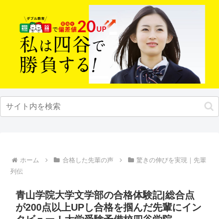
ホーム
合格した先輩の声
驚きの伸びを実現｜先輩
列伝
青山学院大学文学部の合格体験記|総合点
が200点以上UPし合格を掴んだ先輩にイン