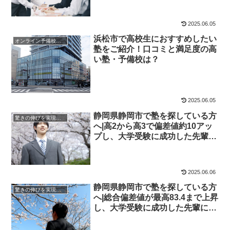
2025.06.05
浜松市で高校生におすすめしたい
オンライン予備校・塾の活用法
塾をご紹介！口コミと満足度の高
い塾・予備校は？
2025.06.05
静岡県静岡市で塾を探している方
驚きの伸びを実現｜先輩列伝
へ|高2から高3で偏差値約10アッ
プし、大学受験に成功した先輩に
インタビュー！大学受験予備校四
谷学院
2025.06.06
静岡県静岡市で塾を探している方
驚きの伸びを実現｜先輩列伝
へ|総合偏差値が最高83.4まで上昇
し、大学受験に成功した先輩にイ
ンタビュー！大学受験予備校四谷
学院