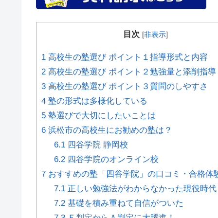
目次
[
非表示
]
1
高校生の塾選び ポイント１指導形式と内容
2
高校生の塾選び ポイント２勉強量と添削指導
3
高校生の塾選び ポイント３質問のしやすさ
4
塾の形式は多様化している
5
塾選びで大切にしたいことは
6
浜松市の高校生にお勧めの塾は？
6.1
四谷学院 静岡校
6.2
四谷学院のオンライン校
7
おすすめの塾「四谷学院」の口コミ・合格体
7.1
正しい勉強法がわからなかった現役時代
7.2
基礎を積み重ねて自信がついた
7.3
Ｅ判定からＡ判定に大躍進！