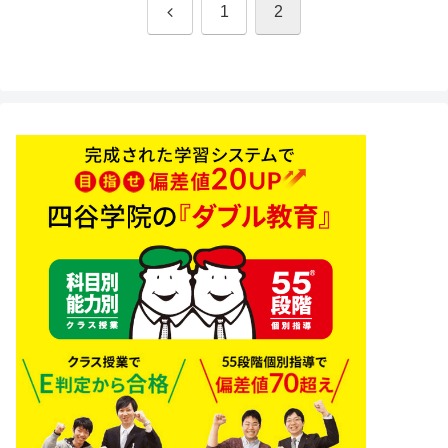
前
1
2
へ