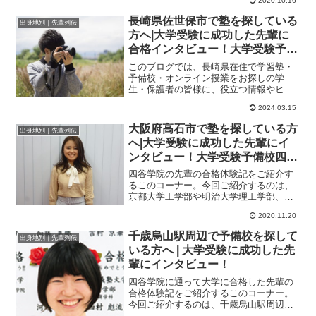
2020.10.16
００点台だった現役...
長崎県佐世保市で塾を探している
出身地別｜先輩列伝
方へ|大学受験に成功した先輩に
合格インタビュー！大学受験予備
校四谷学院
このブログでは、長崎県在住で学習塾・
予備校・オンライン授業をお探しの学
生・保護者の皆様に、役立つ情報やヒン
トになる情報をお伝えします。たった１
2024.03.15
年で総合点が１００...
大阪府高石市で塾を探している方
出身地別｜先輩列伝
へ|大学受験に成功した先輩にイ
ンタビュー！大学受験予備校四谷
学院
四谷学院の先輩の合格体験記をご紹介す
るこのコーナー。今回ご紹介するのは、
京都大学工学部や明治大学理工学部、同
志社大学理工学部、立命館大学理工学部
2020.11.20
に合格したさんの...
千歳烏山駅周辺で予備校を探して
出身地別｜先輩列伝
いる方へ | 大学受験に成功した先
輩にインタビュー！
四谷学院に通って大学に合格した先輩の
合格体験記をご紹介するこのコーナー。
今回ご紹介するのは、千歳烏山駅周辺の
高校出身で、日本大学生物資源科学部獣