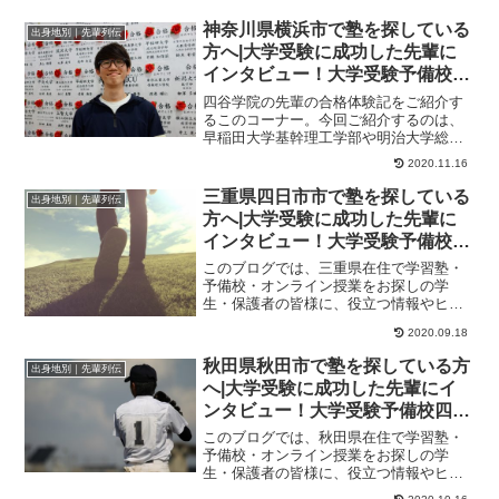
神奈川県横浜市で塾を探している
出身地別｜先輩列伝
方へ|大学受験に成功した先輩に
インタビュー！大学受験予備校四
谷学院
四谷学院の先輩の合格体験記をご紹介す
るこのコーナー。今回ご紹介するのは、
早稲田大学基幹理工学部や明治大学総合
数理学部、青山学院大学理工学部に合格
2020.11.16
したくんのストー...
三重県四日市市で塾を探している
出身地別｜先輩列伝
方へ|大学受験に成功した先輩に
インタビュー！大学受験予備校四
谷学院
このブログでは、三重県在住で学習塾・
予備校・オンライン授業をお探しの学
生・保護者の皆様に、役立つ情報やヒン
トになる情報をお伝えします。センター
2020.09.18
試験で50点台→8...
秋田県秋田市で塾を探している方
出身地別｜先輩列伝
へ|大学受験に成功した先輩にイ
ンタビュー！大学受験予備校四谷
学院
このブログでは、秋田県在住で学習塾・
予備校・オンライン授業をお探しの学
生・保護者の皆様に、役立つ情報やヒン
トになる情報をお伝えします。総合点５