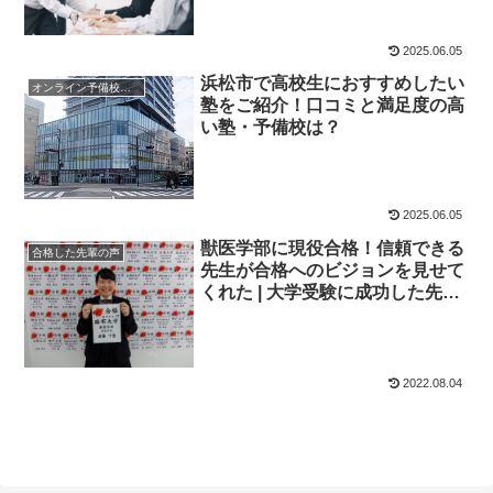
2025.06.05
浜松市で高校生におすすめしたい
オンライン予備校・塾の活用法
塾をご紹介！口コミと満足度の高
い塾・予備校は？
2025.06.05
獣医学部に現役合格！信頼できる
合格した先輩の声
先生が合格へのビジョンを見せて
くれた | 大学受験に成功した先輩
にインタビュー【大学受験予備校
四谷学院】
2022.08.04