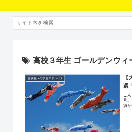
高校３年生 ゴールデンウィ
【
受験生への学習アドバイス
選
こん
月。
績が