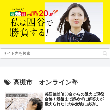
高槻市 オンライン塾
英語偏差値30台からの阪大に現役
合格した先輩の声
合格！最後まで諦めずに解答力が
鍛えられた | 大学受験に成功した
先輩にインタビュー【大学受験予