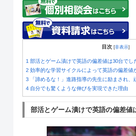
目次
[
非表示
]
1
部活とゲーム漬けで英語の偏差値は30台でし
2
効率的な学習サイクルによって英語の偏差値が
3
「諦めるな！」進路指導の先生に励まされ、
4
自分でも驚くような伸びを実現できた理由
部活とゲーム漬けで英語の偏差値は