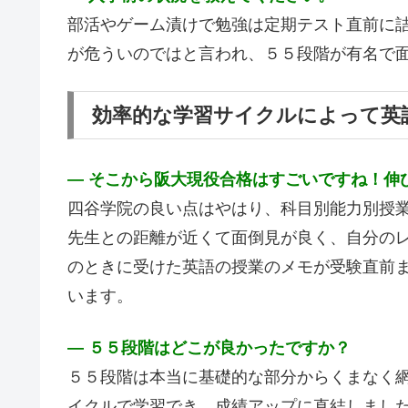
部活やゲーム漬けで勉強は定期テスト直前に詰
が危ういのではと言われ、５５段階が有名で
効率的な学習サイクルによって英
― そこから阪大現役合格はすごいですね！伸
四谷学院の良い点はやはり、科目別能力別授
先生との距離が近くて面倒見が良く、自分の
のときに受けた英語の授業のメモが受験直前
います。
― ５５段階はどこが良かったですか？
５５段階は本当に基礎的な部分からくまなく
イクルで学習でき、成績アップに直結しまし