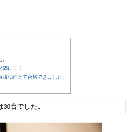
た。
65に！！
頑張り続けて合格できました。
30台でした。