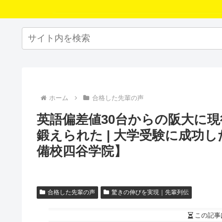
ホーム
合格した先輩の声
英語偏差値30台からの阪大に
鍛えられた | 大学受験に成功
備校四谷学院】
合格した先輩の声
驚きの伸びを実現｜先輩列伝
この記事