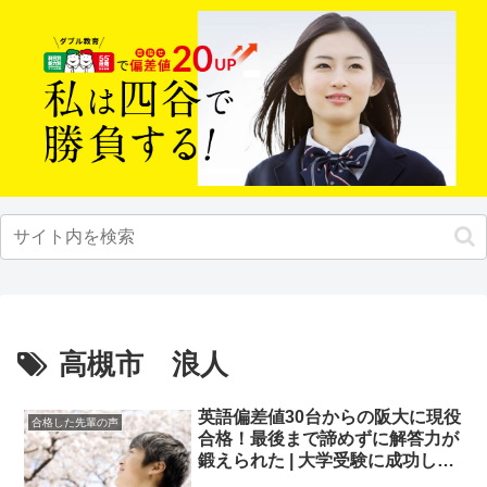
高槻市 浪人
英語偏差値30台からの阪大に現役
合格した先輩の声
合格！最後まで諦めずに解答力が
鍛えられた | 大学受験に成功した
先輩にインタビュー【大学受験予