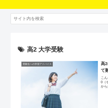
高2 大学受験
高
受験生への学習アドバイス
て
こん
0（
から