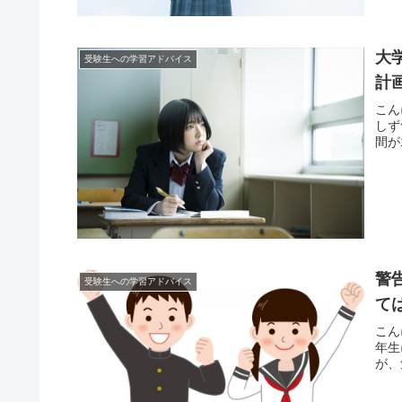
大
受験生への学習アドバイス
計
こん
しず
間が
警
受験生への学習アドバイス
て
こん
年生
が、