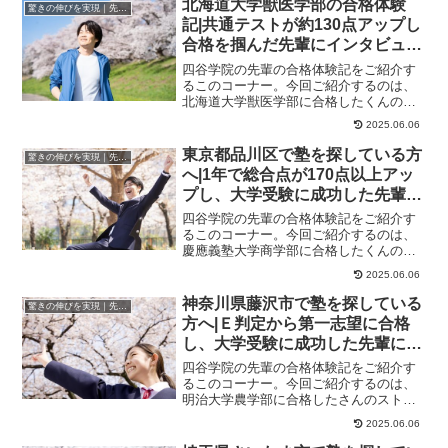
北海道大学獣医学部の合格体験
驚きの伸びを実現｜先輩列伝
記|共通テストが約130点アップし
合格を掴んだ先輩にインタビュ
ー！大学受験予備校四谷学院
四谷学院の先輩の合格体験記をご紹介す
るこのコーナー。今回ご紹介するのは、
北海道大学獣医学部に合格したくんのス
トーリーです。くんが合格した大学北海
2025.06.06
道大学獣医学部北...
東京都品川区で塾を探している方
驚きの伸びを実現｜先輩列伝
へ|1年で総合点が170点以上アッ
プし、大学受験に成功した先輩に
インタビュー！大学受験予備校四
四谷学院の先輩の合格体験記をご紹介す
谷学院
るこのコーナー。今回ご紹介するのは、
慶應義塾大学商学部に合格したくんのス
トーリーです。苦手な英語を克服！総合
2025.06.06
得点も170点以...
神奈川県藤沢市で塾を探している
驚きの伸びを実現｜先輩列伝
方へ|Ｅ判定から第一志望に合格
し、大学受験に成功した先輩にイ
ンタビュー！大学受験予備校四谷
四谷学院の先輩の合格体験記をご紹介す
学院
るこのコーナー。今回ご紹介するのは、
明治大学農学部に合格したさんのストー
リーです。対面授業と映像授業が魅力に
2025.06.06
感じました私は先...