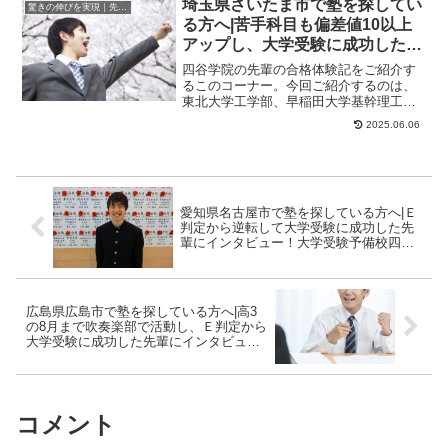
埼玉県さいたま市で塾を探してい
驚きの伸びを実現｜先輩列伝
る方へ|苦手科目も偏差値10以上
アップし、大学受験に成功した先
輩にインタビュー！大学受験予備
四谷学院の先輩の合格体験記をご紹介す
校四谷学院
るこのコーナー。今回ご紹介するのは、
東北大学工学部、早稲田大学基幹理工学
部、東京理科大学理工学部、中央大学理
2025.06.06
工学部に合格した...
愛知県名古屋市で塾を探している方へ|Ｅ
判定から逆転して大学受験に成功した先
輩にインタビュー！大学受験予備校四谷
学院
広島県広島市で塾を探している方へ|高3
の8月まで吹奏楽部で活動し、Ｅ判定から
大学受験に成功した先輩にインタビュ
ー！大学受験予備校四谷学院
コメント