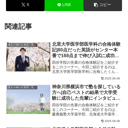
X
LINE
コピー
関連記事
北里大学医学部医学科の合格体験
驚きの伸びを実現｜先輩列伝
記|80点だった英語がセンター本
番で168点まで伸び入試に成功し
た先輩にインタビュー！大学受験
四谷学院の先輩の合格体験記をご紹介す
予備校四谷学院
るこのコーナー。今回ご紹介するのは、
北里大学医学部医学科に合格したくんの
ストーリーです。くんが合格した大学北
2025.06.06
里大学医学部医学...
神奈川県横浜市で塾を探している
驚きの伸びを実現｜先輩列伝
方へ|自己ベストの結果で大学受
験に成功した先輩にインタビュ
ー！大学受験予備校四谷学院
四谷学院の先輩の合格体験記をご紹介す
るこのコーナー。今回ご紹介するのは、
慶應義塾大学薬学部、北海道大学薬学
部、星薬科大学薬学部、北里大学薬学
2025.06.06
部、東京薬科大学薬学...