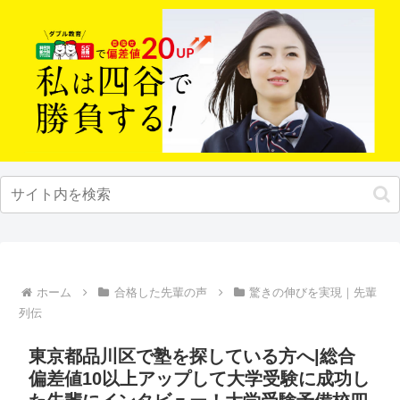
ホーム
合格した先輩の声
驚きの伸びを実現｜先輩
列伝
東京都品川区で塾を探している方へ|総合
偏差値10以上アップして大学受験に成功し