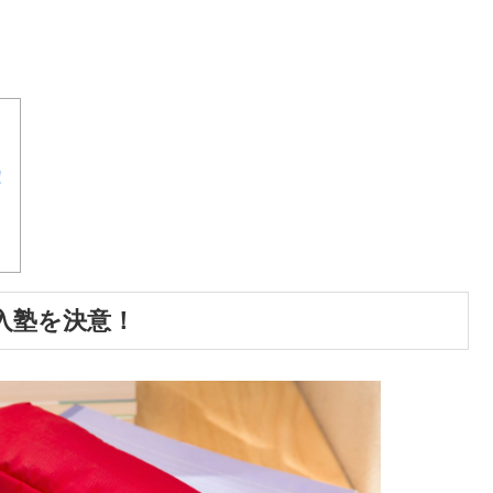
！
入塾を決意！