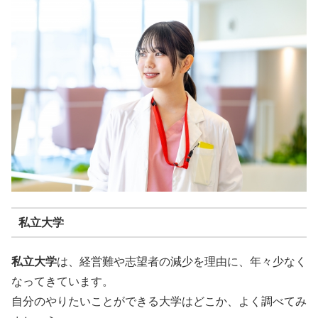
私立大学
私立大学
は、経営難や志望者の減少を理由に、年々少なく
なってきています。
自分のやりたいことができる大学はどこか、よく調べてみ