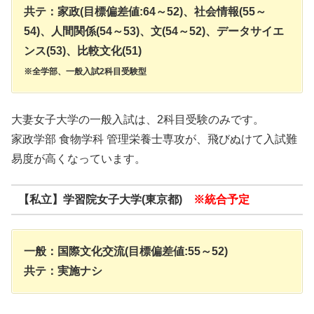
共テ：家政(目標偏差値:64～52)、社会情報(55～
54)、人間関係(54～53)、文(54～52)、データサイエ
ンス(53)、比較文化(51)
※全学部、一般入試2科目受験型
大妻女子大学の一般入試は、2科目受験のみです。
家政学部 食物学科 管理栄養士専攻が、飛びぬけて入試難
易度が高くなっています。
【私立】学習院女子大学(東京都)
※統合予定
一般：国際文化交流(目標偏差値:55～52)
共テ：実施ナシ