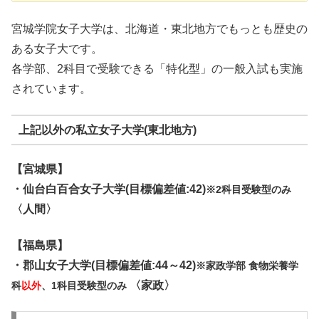
宮城学院女子大学は、北海道・東北地方でもっとも歴史の
ある女子大です。
各学部、2科目で受験できる「特化型」の一般入試も実施
されています。
上記以外の私立女子大学(東北地方)
【宮城県】
・仙台白百合女子大学(目標偏差値:42)
※2科目受験型のみ
〈人間〉
【福島県】
・郡山女子大学(目標偏差値:44～42)
※家政学部 食物栄養学
〈家政〉
科
以外
、1科目受験型のみ