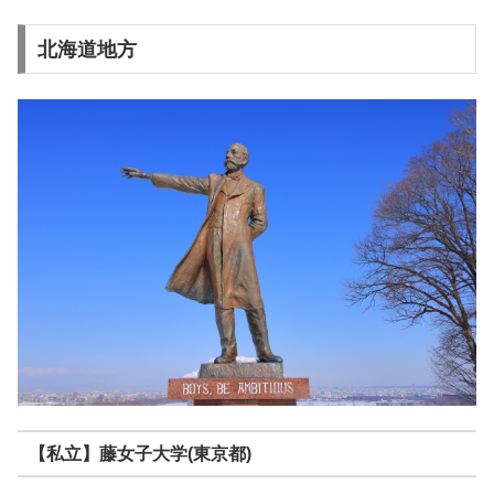
北海道地方
【私立】藤女子大学(東京都)