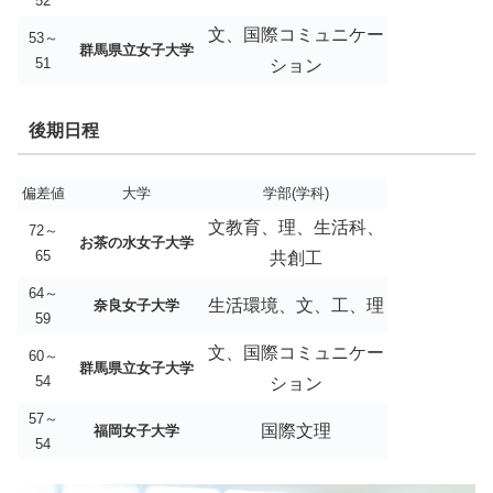
52
文、国際コミュニケー
53～
群馬県立女子大学
51
ション
後期日程
偏差値
大学
学部(学科)
文教育、理、生活科、
72～
お茶の水女子大学
65
共創工
64～
生活環境、文、工、理
奈良女子大学
59
文、国際コミュニケー
60～
群馬県立女子大学
54
ション
57～
国際文理
福岡女子大学
54