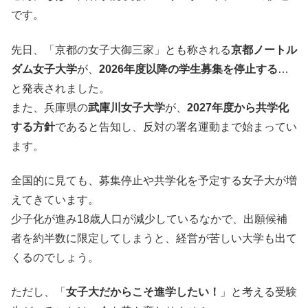
です。
先日、「京都の女子大御三家」とも称される
京都ノートル
ダム女子大学
が、
2026年度以降の学生募集を停止する
…
と発表されました。
また、兵庫県の
武庫川女子大学
が、
2027年度から共学化
する方針
であると告知し、反対の署名運動まで始まってい
ます。
全国的に見ても、募集停止や共学化を予定する女子大が増
えてきています。
少子化が進み18歳人口が減少しているなかで、出願候補
者を約半数に限定してしまうと、経営が苦しい大学も出て
くるのでしょう。
ただし、「
女子大だからこそ進学したい！
」と考える受験