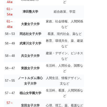
44
ど
※
61～
津田塾大学
総合政策、学芸
54
※
61～
家政、社会情報、人間関係
大妻女子大学
48
など
※
58～53
同志社女子大学
看護、現代社会、薬など
教育、環境共生、薬、建築
58～49
武庫川女子大学
など
建築・デザイン、ビジネス
58～48
共立女子大学
など
生活科、人間社会、国際な
58～47
実践女子大学
ど
ノートルダム清心
人間生活、情報デザイン、
57～55
女子大学
文など
生活科、看護、人間関係な
57～47
椙山女学園大学
ど
57～
安田女子大学
心理、理工、薬、看護など