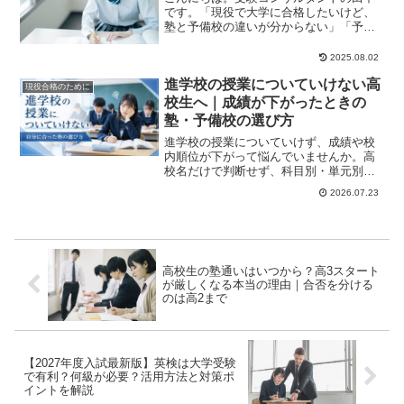
です。「現役で大学に合格したいけど、
塾と予備校の違いが分からない」「予備
校って浪人生向けじゃないの？」そんな
疑問をお持ちの高...
2025.08.02
進学校の授業についていけない高
現役合格のために
校生へ｜成績が下がったときの
塾・予備校の選び方
進学校の授業についていけず、成績や校
内順位が下がって悩んでいませんか。高
校名だけで判断せず、科目別・単元別の
理解度を確認する方法や、得意科目と苦
2026.07.23
手科目で授業レベルを変えられる塾・予
備校の選び方を解説します。
高校生の塾通いはいつから？高3スタート
が厳しくなる本当の理由｜合否を分ける
のは高2まで
【2027年度入試最新版】英検は大学受験
で有利？何級が必要？活用方法と対策ポ
イントを解説