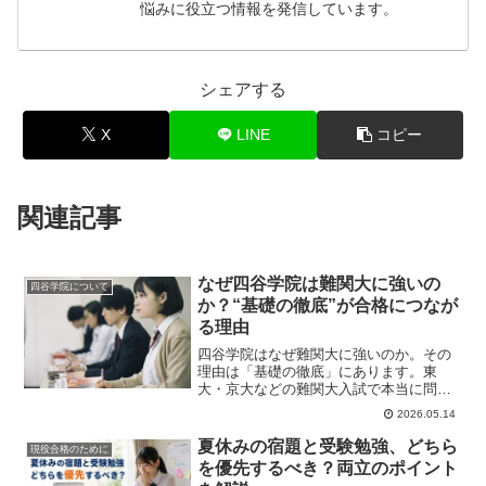
悩みに役立つ情報を発信しています。
シェアする
X
LINE
コピー
関連記事
なぜ四谷学院は難関大に強いの
四谷学院について
か？“基礎の徹底”が合格につなが
る理由
四谷学院はなぜ難関大に強いのか。その
理由は「基礎の徹底」にあります。東
大・京大などの難関大入試で本当に問わ
れる力や、55段階・科目別能力別授業の
2026.05.14
強み、実際の難関大合格者の声を紹介し
ます。
夏休みの宿題と受験勉強、どちら
現役合格のために
を優先するべき？両立のポイント