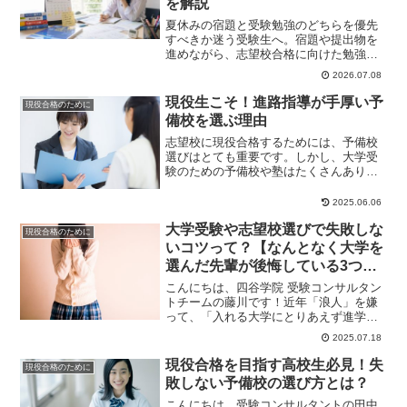
を解説
夏休みの宿題と受験勉強のどちらを優先
すべきか迷う受験生へ。宿題や提出物を
進めながら、志望校合格に向けた勉強時
間を確保するための考え方と両立のポイ
2026.07.08
ントを解説します。
現役生こそ！進路指導が手厚い予
現役合格のために
備校を選ぶ理由
志望校に現役合格するためには、予備校
選びはとても重要です。しかし、大学受
験のための予備校や塾はたくさんありま
すから、どこがいいのか迷うこともある
でしょう。今回は...
2025.06.06
大学受験や志望校選びで失敗しな
現役合格のために
いコツって？【なんとなく大学を
選んだ先輩が後悔している3つの
理由から紐解く】
こんにちは、四谷学院 受験コンサルタン
トチームの藤川です！近年「浪人」を嫌
って、「入れる大学にとりあえず進学す
る」高校生が増えている...とよく耳にし
2025.07.18
ます。推薦...
現役合格を目指す高校生必見！失
現役合格のために
敗しない予備校の選び方とは？
こんにちは。受験コンサルタントの田中