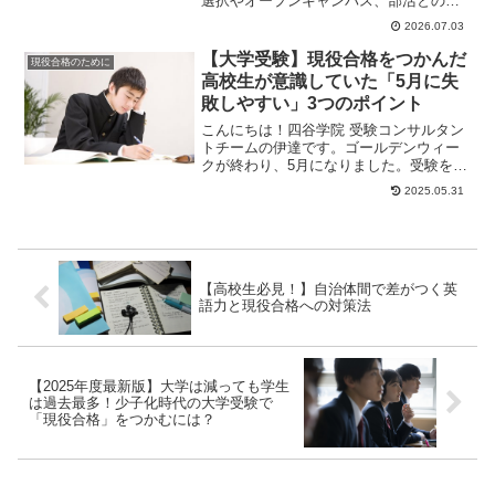
選択やオープンキャンパス、部活との両
立も含めて、夏休み前にやるべきことを
2026.07.03
解説します。
【大学受験】現役合格をつかんだ
現役合格のために
高校生が意識していた「5月に失
敗しやすい」3つのポイント
こんにちは！四谷学院 受験コンサルタン
トチームの伊達です。ゴールデンウィー
クが終わり、5月になりました。受験を控
えた高校3年生も、そうでない1・2年生
2025.05.31
も、充実し...
【高校生必見！】自治体間で差がつく英
語力と現役合格への対策法
【2025年度最新版】大学は減っても学生
は過去最多！少子化時代の大学受験で
「現役合格」をつかむには？