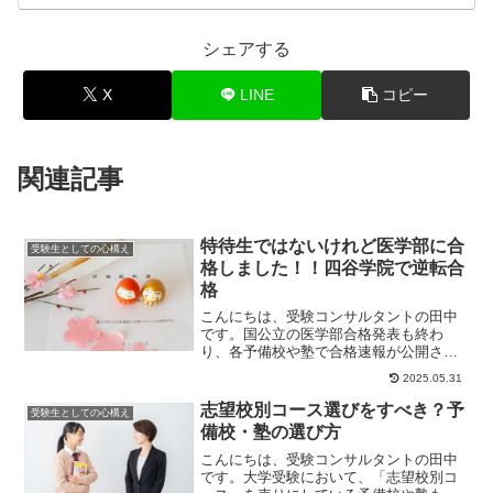
シェアする
X
LINE
コピー
関連記事
特待生ではないけれど医学部に合
受験生としての心構え
格しました！！四谷学院で逆転合
格
こんにちは、受験コンサルタントの田中
です。国公立の医学部合格発表も終わ
り、各予備校や塾で合格速報が公開され
ました。そんな中、「四谷学院から医学
2025.05.31
部に合格するのは特...
志望校別コース選びをすべき？予
受験生としての心構え
備校・塾の選び方
こんにちは、受験コンサルタントの田中
です。大学受験において、「志望校別コ