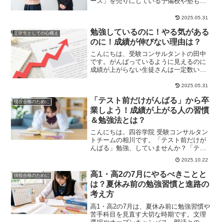
ース」を売りにしている予備校や塾もあ
れば、「学力別コース」にこだわってい
る予備校もありま...
2025.05.31
勉強しているのに！やる気がある
受験生としての心構え
のに！成績が伸びない理由は？
こんにちは、受験コンサルタントの田中
です。がんばっているように見えるのに
成績が上がらない生徒さんは一定数いま
す。やる気もあるし、勉強もしている。
それなのに、思う...
2025.05.31
「テスト前だけがんばる」から卒
現役合格のために
業しよう！成績が上がる人の習慣
＆勉強法とは？
こんにちは。四谷学院 受験コンサルタン
トチームの相川です。「テスト前だけが
んばる」勉強、していませんか？「テス
ト直前にならないとやる気が出ない」
2025.10.22
「毎回一夜漬けで...
高1・高2の7月にやるべきことと
現役合格のために
は？夏休み前の勉強習慣と進路の
考え方
高1・高2の7月は、夏休み前に勉強習慣や
苦手科目を見直す大切な時期です。文理