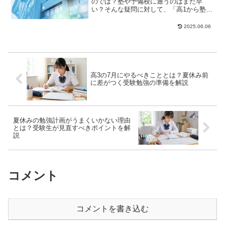
のでは？塾や予備校に通うのはまだ早
い？そんな疑問に対して、「高1から塾・
予備校の通って損になることはない」
「早くから準備す...
2025.06.06
高3の7月にやるべきこととは？夏休み前
に差がつく受験勉強の準備を解説
夏休みの勉強計画がうまくいかない理由
とは？受験生が見直すべきポイントを解
説
コメント
コメントを書き込む