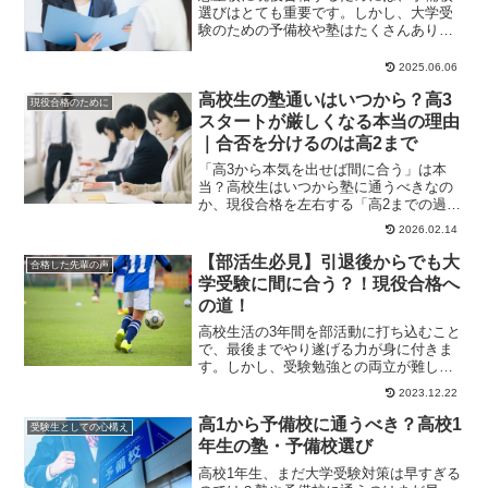
選びはとても重要です。しかし、大学受
験のための予備校や塾はたくさんありま
すから、どこがいいのか迷うこともある
でしょう。今回は...
2025.06.06
高校生の塾通いはいつから？高3
現役合格のために
スタートが厳しくなる本当の理由
｜合否を分けるのは高2まで
「高3から本気を出せば間に合う」は本
当？高校生はいつから塾に通うべきなの
か、現役合格を左右する「高2までの過ご
し方」と高3スタートが厳しくなる理由を
2026.02.14
四谷学院が解説します。
【部活生必見】引退後からでも大
合格した先輩の声
学受験に間に合う？！現役合格へ
の道！
高校生活の3年間を部活動に打ち込むこと
で、最後までやり遂げる力が身に付きま
す。しかし、受験勉強との両立が難しい
ことが多いため、引退後に勉強を始めて
2023.12.22
も間に合うのか...
高1から予備校に通うべき？高校1
受験生としての心構え
年生の塾・予備校選び
高校1年生、まだ大学受験対策は早すぎる