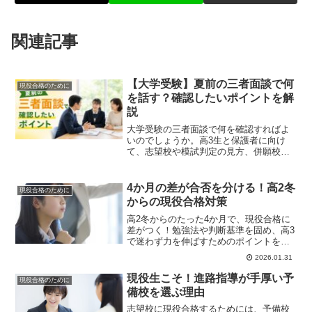
関連記事
【大学受験】夏前の三者面談で何
現役合格のために
を話す？確認したいポイントを解
説
大学受験の三者面談で何を確認すればよ
いのでしょうか。高3生と保護者に向け
て、志望校や模試判定の見方、併願校の
考え方、夏休みの勉強方針など、三者面
談で確認したいポイントを解説します。
4か月の差が合否を分ける！高2冬
現役合格のために
からの現役合格対策
高2冬からのたった4か月で、現役合格に
差がつく！勉強法や判断基準を固め、高3
で迷わず力を伸ばすためのポイントを分
かりやすく解説します。
2026.01.31
現役生こそ！進路指導が手厚い予
現役合格のために
備校を選ぶ理由
志望校に現役合格するためには、予備校