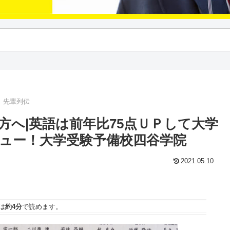
｜先輩列伝
方へ|英語は前年比75点ＵＰして大学
ュー！大学受験予備校四谷学院
2021.05.10
は
約4分
で読めます。