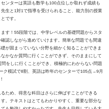
センターは英語も数学も100点位しか取れず成績も
先生と1対1で指導を受けられること、能力別の授業
ことです。
ます！55段階では、中学レベルの基礎問題からスタ
か確認しながら進めていけます。簡単な問題でも間違
基礎が固まっていない分野を細かく知ることができま
もなかなか質問に行くことができず、そのままにして
質問をしに行くことができ、積極的にわからない問題
ク模試で8割、英語は昨年のセンターで105点→9月
！
れるため、得意な科目はさらに伸ばすことができる
ます。テキストはとてもわかりやすく、重要な部分な
とても勉強しやすかったです。先生も目指している大