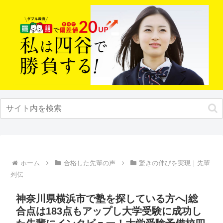
ホーム
合格した先輩の声
驚きの伸びを実現｜先輩
列伝
神奈川県横浜市で塾を探している方へ|総
合点は183点もアップし大学受験に成功し