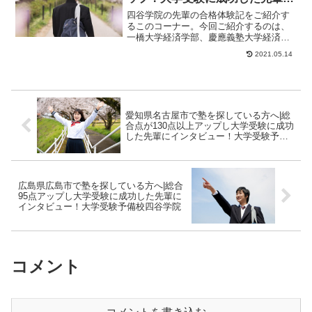
インタビュー！大学受験予備校四
四谷学院の先輩の合格体験記をご紹介す
谷学院
るこのコーナー。今回ご紹介するのは、
一橋大学経済学部、慶應義塾大学経済学
部・商学部、上智大学経済学部、東京理
2021.05.14
科大学経営学部、...
愛知県名古屋市で塾を探している方へ|総
合点が130点以上アップし大学受験に成功
した先輩にインタビュー！大学受験予備
校四谷学院
広島県広島市で塾を探している方へ|総合
95点アップし大学受験に成功した先輩に
インタビュー！大学受験予備校四谷学院
コメント