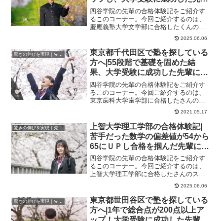
にインタビュー！大学受験予備校
四谷学院の先輩の合格体験記をご紹介す
四谷学院
るこのコーナー。今回ご紹介するのは、
慶應義塾大学文学部に合格したくんのス
トーリーです。受け身だった映像授業。
2025.06.06
55段階なら演習...
東京都千代田区で塾を探している
驚きの伸びを実現｜先輩列伝
方へ|55段階で基礎を固めた結
果、大学受験に成功した先輩にイ
ンタビュー！大学受験予備校四谷
四谷学院の先輩の合格体験記をご紹介す
学院
るこのコーナー。今回ご紹介するのは、
東京歯科大学歯学部に合格したさんのス
トーリーです。姉妹そろって四谷学院
2021.05.17
生。妹の成績の伸び...
上智大学理工学部の合格体験記|
驚きの伸びを実現｜先輩列伝
苦手だった数学の偏差値が54から
65にＵＰし合格を掴んだ先輩にイ
ンタビュー！大学受験予備校四谷
四谷学院の先輩の合格体験記をご紹介す
学院
るこのコーナー。今回ご紹介するのは、
上智大学理工学部に合格したさんのスト
ーリーです。さんが合格した大学上智大
2025.06.06
学理工学部、東京...
東京都世田谷区で塾を探している
驚きの伸びを実現｜先輩列伝
方へ|1年で総合点が200点以上ア
ップ！大学受験に成功した先輩に