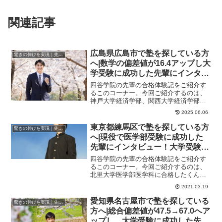
関連記事
広島県広島市で塾を探している方
驚きの伸びを実現｜先輩列伝
へ|数学の偏差値が16.4アップし大
学受験に成功した先輩にインタビ
ュー！大学受験予備校四谷学院
四谷学院の先輩の合格体験記をご紹介す
るこのコーナー。今回ご紹介するのは、
神戸大学経済学部、関西大学経済学部に
合格したくんのストーリーです。勉強す
2025.06.06
るのは定期テスト...
東京都練馬区で塾を探している方
驚きの伸びを実現｜先輩列伝
へ|現役で医学部受験に成功した
先輩にインタビュー！大学受験予
備校四谷学院
四谷学院の先輩の合格体験記をご紹介す
るこのコーナー。今回ご紹介するのは、
北里大学医学部医学科に合格したくんの
ストーリーです。難しい問題につまづい
2021.03.19
ていたときに出会...
愛知県名古屋市で塾を探している
驚きの伸びを実現｜先輩列伝
方へ|総合偏差値が47.5→67.0へア
ップし、大学受験に成功した先輩