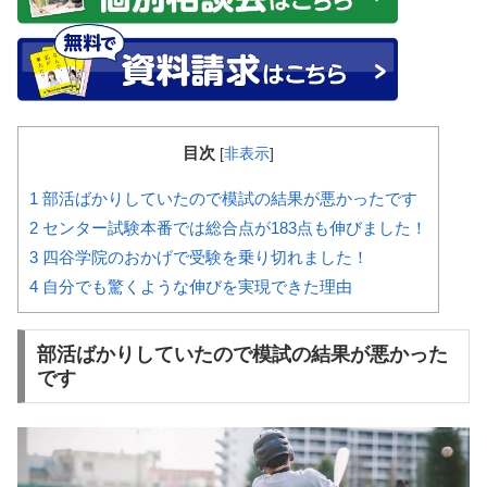
目次
[
非表示
]
1
部活ばかりしていたので模試の結果が悪かったです
2
センター試験本番では総合点が183点も伸びました！
3
四谷学院のおかげで受験を乗り切れました！
4
自分でも驚くような伸びを実現できた理由
部活ばかりしていたので模試の結果が悪かった
です