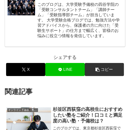
このブログは、大学受験予備校の四谷学院の
「受験コンサルタントチーム」「講師チー
ム」「受験指導部チーム」が担当していま
す。 大学受験合格ブログでは、勉強方法や学
習アドバイスから、保護者の方に向けた「受
験生サポート」の仕方まで幅広く、皆様のお
悩みに役立つ情報を発信しています。
シェアする
X
LINE
コピー
関連記事
杉並区西荻窪の高校生におすすめ
オンライン予備校・塾の活用法
したい塾をご紹介！口コミと満足
度の高い塾・予備校は？
このブログでは、東京都杉並区西荻窪で