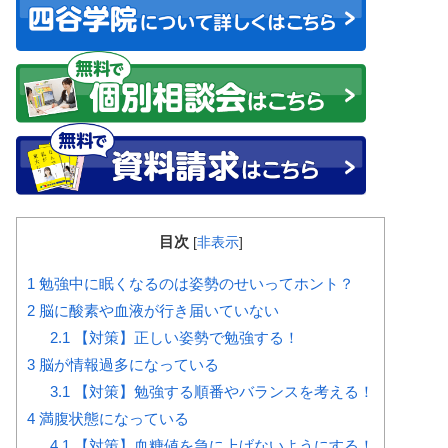
目次
[
非表示
]
1
勉強中に眠くなるのは姿勢のせいってホント？
2
脳に酸素や血液が行き届いていない
2.1
【対策】正しい姿勢で勉強する！
3
脳が情報過多になっている
3.1
【対策】勉強する順番やバランスを考える！
4
満腹状態になっている
4.1
【対策】血糖値を急に上げないようにする！