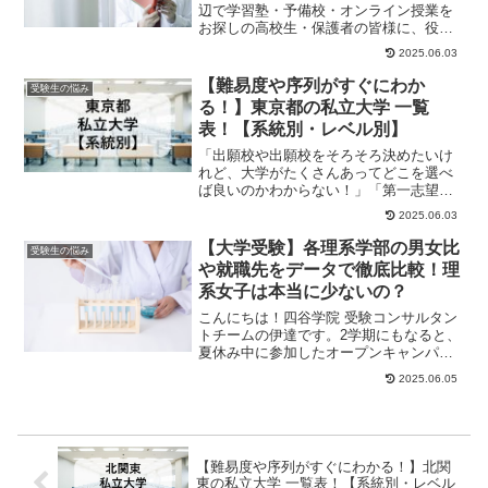
辺で学習塾・予備校・オンライン授業を
お探しの高校生・保護者の皆様に、役立
つ情報やヒントになる情報をお伝えしま
2025.06.03
す。高校生が塾選...
【難易度や序列がすぐにわか
受験生の悩み
る！】東京都の私立大学 一覧
表！【系統別・レベル別】
「出願校や出願校をそろそろ決めたいけ
れど、大学がたくさんあってどこを選べ
ば良いのかわからない！」「第一志望は
決まった！でも、併願先はどこにすれば
2025.06.03
良いんだろう？」...
【大学受験】各理系学部の男女比
受験生の悩み
や就職先をデータで徹底比較！理
系女子は本当に少ないの？
こんにちは！四谷学院 受験コンサルタン
トチームの伊達です。2学期にもなると、
夏休み中に参加したオープンキャンパス
をきっかけに、より具体的に進路を考え
2025.06.05
るようになっ...
【難易度や序列がすぐにわかる！】北関
東の私立大学 一覧表！【系統別・レベル