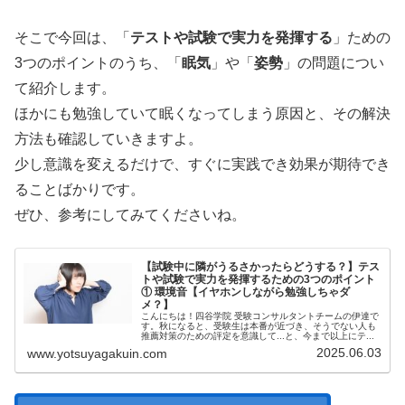
そこで今回は、「
テストや試験で実力を発揮する
」ための
3つのポイントのうち、「
眠気
」や「
姿勢
」の問題につい
て紹介します。
ほかにも勉強していて眠くなってしまう原因と、その解決
方法も確認していきますよ。
少し意識を変えるだけで、すぐに実践でき効果が期待でき
ることばかりです。
ぜひ、参考にしてみてくださいね。
【試験中に隣がうるさかったらどうする？】テス
トや試験で実力を発揮するための3つのポイント
① 環境音【イヤホンしながら勉強しちゃダ
メ？】
こんにちは！四谷学院 受験コンサルタントチームの伊達で
す。秋になると、受験生は本番が近づき、そうでない人も
推薦対策のための評定を意識して...と、今まで以上にテ...
2025.06.03
www.yotsuyagakuin.com