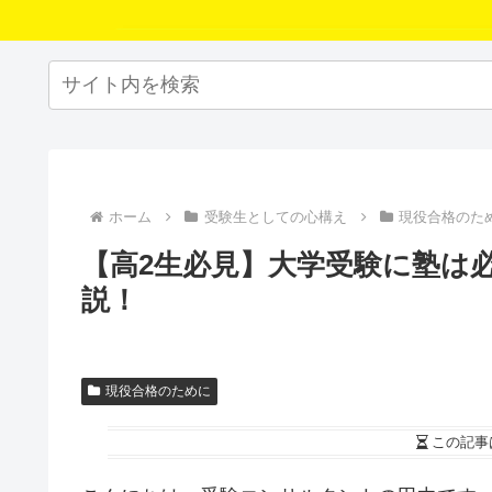
ホーム
受験生としての心構え
現役合格のた
【高2生必見】大学受験に塾は
説！
現役合格のために
この記事