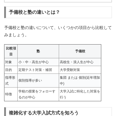
予備校と塾の違いとは？
予備校と塾の違いについて、いくつかの項目から比較して
みましょう。
比較項
塾
予備校
目
対象
小・中・高生が中心
高校生・浪人生が中心
目的
定期テスト対策・補習
大学受験対策
指導形
集団 または 個別(近年増加
個別指導が多い
式
中)
学校の授業をフォローす
大学入試に特化した対策を
特徴
るのが中心
行う
複雑化する大学入試方式を知ろう