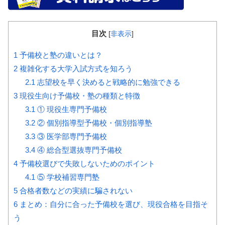
目次
[
非表示
]
1
予備校と塾の違いとは？
2
複雑化する大学入試方式を知ろう
2.1
志望校を早く決めると戦略的に勉強できる
3
現役生向け予備校・塾の種類と特徴
3.1
① 現役生専門予備校
3.2
② 個別指導型予備校・個別指導塾
3.3
③ 医学部専門予備校
3.4
④ 総合型選抜専門予備校
4
予備校選びで失敗しないためのポイント
4.1
⑤ 学校補習専門塾
5
合格者数などの実績に騙されない
6
まとめ：自分に合った予備校を選び、現役合格を目指そ
う