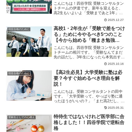
こんにちは！四谷学院 受験コンサルタン
トチームの伊達です。新年を迎えると、
高2生もいよいよ「受験まであと1年」。
本格的に受験を意識し始め、焦り出す人
2025.12.27
が少なくあり...
高校1・2年生が「受験で差をつけ
現役合格のために
る」ために今やるべき5つのこと
【今から始める「種まき勉強
法」】
こんにちは。四谷学院 受験コンサルタン
トチームの相川です。「受験なんてまだ
先の話だし、3年生になったら本気出す」
「部活や行事で忙しいから、勉強は後回
2025.10.16
しでいいや」...
【高2生必見】大学受験に塾は必
現役合格のために
要？今すぐ始めるべき理由を解
説！
こんにちは。受験コンサルタントの田中
です。「大学受験って、やっぱり塾に通
ったほうがいいの？」「まだ高2だし、受
験勉強は来年からでも間に合うんじゃな
2025.05.31
い？」そんな疑...
特待生ではないけれど医学部に合
受験生としての心構え
格しました！！四谷学院で逆転合
格