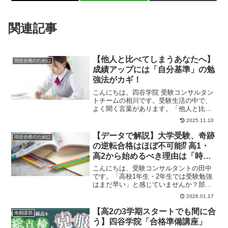
関連記事
【他人と比べてしまうあなたへ】
現役合格のために
成績アップには「自分基準」の勉
強法がカギ！
こんにちは。四谷学院 受験コンサルタン
トチームの相川です。受験生活の中で、
よく聞く言葉があります。「他人と比べ
ないで、自分のペースで進もう。」確か
2025.11.10
に正しい言葉で...
【データで解説】大学受験、奇跡
現役合格のために
の逆転合格はほぼ不可能⁉ 高1・
高2から始めるべき理由は「時
間」
こんにちは、受験コンサルタントの田中
です。「高校1年生・2年生では受験勉強
はまだ早い」と感じていませんか？部活
や学校行事で忙しい日々の中、受験のこ
2026.01.17
とを考えるのは...
【高2の3学期スタートでも間に合
冬期講習
う】四谷学院「合格準備講座」