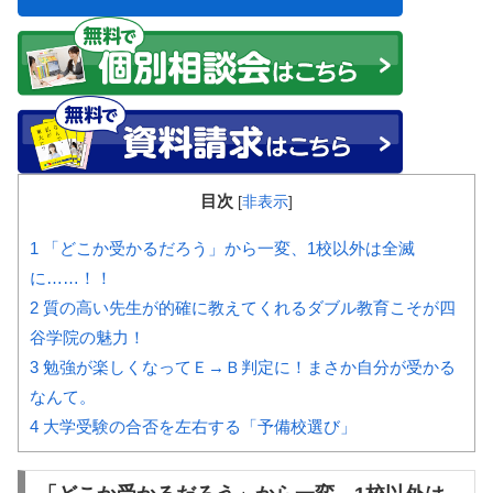
目次
[
非表示
]
1
「どこか受かるだろう」から一変、1校以外は全滅
に……！！
2
質の高い先生が的確に教えてくれるダブル教育こそが四
谷学院の魅力！
3
勉強が楽しくなってＥ→Ｂ判定に！まさか自分が受かる
なんて。
4
大学受験の合否を左右する「予備校選び」