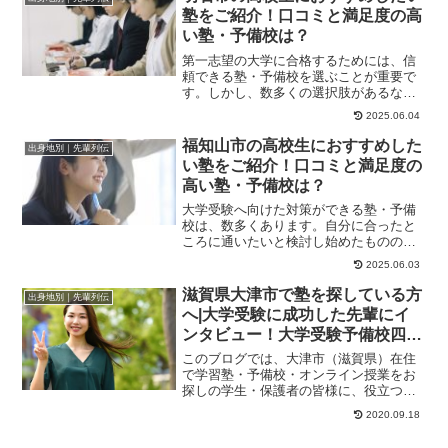
塾をご紹介！口コミと満足度の高
い塾・予備校は？
第一志望の大学に合格するためには、信
頼できる塾・予備校を選ぶことが重要で
す。しかし、数多くの選択肢があるなか
で、どの塾・予備校が自分に合っている
2025.06.04
のかを見極めるの...
福知山市の高校生におすすめした
出身地別｜先輩列伝
い塾をご紹介！口コミと満足度の
高い塾・予備校は？
大学受験へ向けた対策ができる塾・予備
校は、数多くあります。自分に合ったと
ころに通いたいと検討し始めたものの、
自分に合った塾や予備校をどのように選
2025.06.03
んだらよいかわか...
滋賀県大津市で塾を探している方
出身地別｜先輩列伝
へ|大学受験に成功した先輩にイ
ンタビュー！大学受験予備校四谷
学院
このブログでは、大津市（滋賀県）在住
で学習塾・予備校・オンライン授業をお
探しの学生・保護者の皆様に、役立つ情
報やヒントになる情報をお伝えします。
2020.09.18
浪人してから京大...