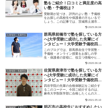
塾をご紹介！口コミと満足度の高
い塾・予備校は？
受験期が近づき、評判のよい塾・予備校
をお探しの高校生や保護者の方もいるで
しょう。この記事では、茨城県土浦市の
高校生におすすめの塾や、塾選びのコツ
2025.06.04
をご紹介します。...
群馬県前橋市で塾を探している方
出身地別｜先輩列伝
へ|大学受験に成功した先輩にイ
ンタビュー！大学受験予備校四谷
学院
このブログでは、群馬県在住で学習塾・
予備校・オンライン授業をお探しの学
生・保護者の皆様に、役立つ情報やヒン
トになる情報をお伝えします。たった１
2020.09.18
年で総合点を２５０...
佐賀県唐津市で塾を探している方
出身地別｜先輩列伝
へ|大学受験に成功した先輩にイ
ンタビュー！大学受験予備校四谷
学院
四谷学院の先輩の合格体験記をご紹介す
るこのコーナー。今回ご紹介するのは、
麻布大学獣医学部に合格したくんのスト
ーリーです。模試はＥ判定、他塾で失敗
2021.05.10
し不合格……友達...
明石市の高校生におすすめしたい
出身地別｜先輩列伝