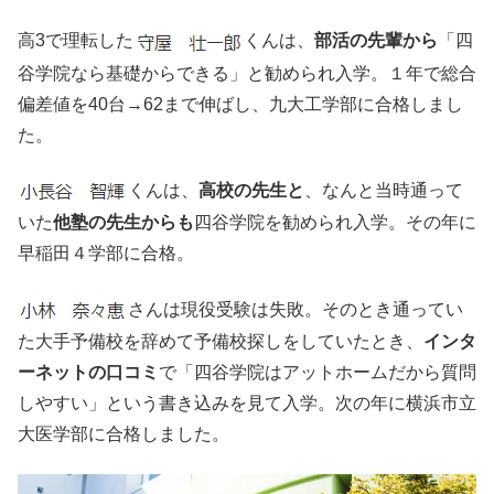
高3で理転した
くんは、
部活の先輩から
「四
谷学院なら基礎からできる」と勧められ入学。１年で総合
偏差値を40台→62まで伸ばし、九大工学部に合格しまし
た。
くんは、
高校の先生と
、なんと当時通って
いた
他塾の先生からも
四谷学院を勧められ入学。その年に
早稲田４学部に合格。
さんは現役受験は失敗。そのとき通ってい
た大手予備校を辞めて予備校探しをしていたとき、
インタ
ーネットの口コミ
で「四谷学院はアットホームだから質問
しやすい」という書き込みを見て入学。次の年に横浜市立
大医学部に合格しました。