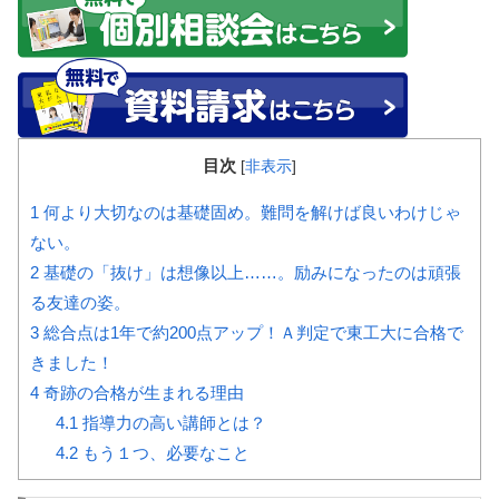
目次
[
非表示
]
1
何より大切なのは基礎固め。難問を解けば良いわけじゃ
ない。
2
基礎の「抜け」は想像以上……。励みになったのは頑張
る友達の姿。
3
総合点は1年で約200点アップ！Ａ判定で東工大に合格で
きました！
4
奇跡の合格が生まれる理由
4.1
指導力の高い講師とは？
4.2
もう１つ、必要なこと