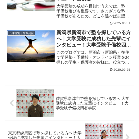
大学受験の成功を目指すうえでは、塾・
予備校選びも重要です。さまざまな塾・
予備校があるため、どこを選べば志望校
に合格できるのか悩んでいる方も多いの
2025.05.31
ではないでしょう...
新潟県新潟市で塾を探している方
出身地別｜先輩列伝
へ｜大学受験に成功した先輩にイ
ンタビュー！大学受験予備校四谷
学院
このブログでは、新潟市（新潟県）在住
で学習塾・予備校・オンライン授業をお
探しの学生・保護者の皆様に、役立つ情
報やヒントになる情報をお伝えします。
2020.09.25
Ｅ→Ａ判定、偏差...
佐賀県唐津市で塾を探している方へ|大学
受験に成功した先輩にインタビュー！大
学受験予備校四谷学院
東京都練馬区で塾を探している方へ|大学
受験に成功した先輩にインタビュー！大