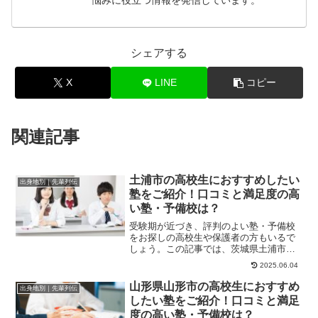
悩みに役立つ情報を発信しています。
シェアする
X
LINE
コピー
関連記事
土浦市の高校生におすすめしたい
出身地別｜先輩列伝
塾をご紹介！口コミと満足度の高
い塾・予備校は？
受験期が近づき、評判のよい塾・予備校
をお探しの高校生や保護者の方もいるで
しょう。この記事では、茨城県土浦市の
高校生におすすめの塾や、塾選びのコツ
2025.06.04
をご紹介します。...
山形県山形市の高校生におすすめ
出身地別｜先輩列伝
したい塾をご紹介！口コミと満足
度の高い塾・予備校は？