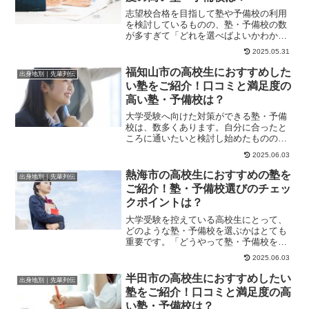
志望校合格を目指して塾や予備校の利用
を検討しているものの、塾・予備校の数
が多すぎて「どれを選べばよいかわから
ない」と悩んでいる方も多いのではない
2025.05.31
でしょうか。この...
福知山市の高校生におすすめした
出身地別｜先輩列伝
い塾をご紹介！口コミと満足度の
高い塾・予備校は？
大学受験へ向けた対策ができる塾・予備
校は、数多くあります。自分に合ったと
ころに通いたいと検討し始めたものの、
自分に合った塾や予備校をどのように選
2025.06.03
んだらよいかわか...
熱海市の高校生におすすめの塾を
出身地別｜先輩列伝
ご紹介！塾・予備校選びのチェッ
クポイントは？
大学受験を控えている高校生にとって、
どのような塾・予備校を選ぶかはとても
重要です。「どうやって塾・予備校を選
べばよいのか」「塾・予備校ごとの違い
2025.06.03
はどこで判断する...
半田市の高校生におすすめしたい
出身地別｜先輩列伝
塾をご紹介！口コミと満足度の高
い塾・予備校は？