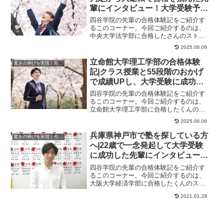
輩にインタビュー！大学受験予備
校四谷学院
四谷学院の先輩の合格体験記をご紹介す
るこのコーナー。今回ご紹介するのは、
中央大学法学部に合格したさんのストー
リーです。さんが合格した大学中央大学
2025.06.06
法学部、一橋大学...
立命館大学理工学部の合格体験
驚きの伸びを実現｜先輩列伝
記|クラス授業と55段階のおかげ
で成績UPし、大学受験に成功し
た先輩にインタビュー！大学受験
四谷学院の先輩の合格体験記をご紹介す
予備校四谷学院
るこのコーナー。今回ご紹介するのは、
立命館大学理工学部に合格したくんのス
トーリーです。くんが合格した大学立命
2025.06.06
館大学理工学部立...
兵庫県神戸市で塾を探している方
驚きの伸びを実現｜先輩列伝
へ|22歳で一念発起して大学受験
に成功した先輩にインタビュー！
大学受験予備校四谷学院
四谷学院の先輩の合格体験記をご紹介す
るこのコーナー。今回ご紹介するのは、
大阪大学経済学部に合格したくんのスト
ーリーです。大学を自主退学。フリータ
2021.01.28
ーを経て22歳で...