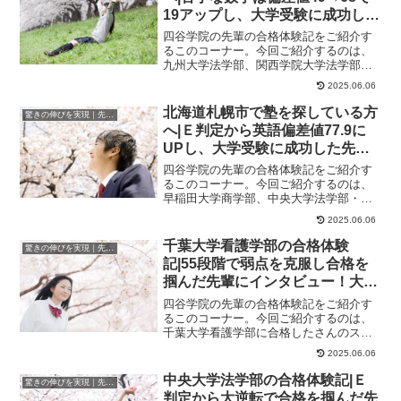
19アップし、大学受験に成功した
先輩にインタビュー！大学受験予
四谷学院の先輩の合格体験記をご紹介す
備校四谷学院
るこのコーナー。今回ご紹介するのは、
九州大学法学部、関西学院大学法学部に
合格したさんのストーリーです。きっか
2025.06.06
けは、友達が使っ...
北海道札幌市で塾を探している方
驚きの伸びを実現｜先輩列伝
へ|Ｅ判定から英語偏差値77.9に
UPし、大学受験に成功した先輩
にインタビュー！大学受験予備校
四谷学院の先輩の合格体験記をご紹介す
四谷学院
るこのコーナー。今回ご紹介するのは、
早稲田大学商学部、中央大学法学部・経
済学部、青山学院大学経営学部、明治大
2025.06.06
学法学部に合格し...
千葉大学看護学部の合格体験
驚きの伸びを実現｜先輩列伝
記|55段階で弱点を克服し合格を
掴んだ先輩にインタビュー！大学
受験予備校四谷学院
四谷学院の先輩の合格体験記をご紹介す
るこのコーナー。今回ご紹介するのは、
千葉大学看護学部に合格したさんのスト
ーリーです。さんが合格した大学千葉大
2025.06.06
学看護学部千葉大...
中央大学法学部の合格体験記|Ｅ
驚きの伸びを実現｜先輩列伝
判定から大逆転で合格を掴んだ先