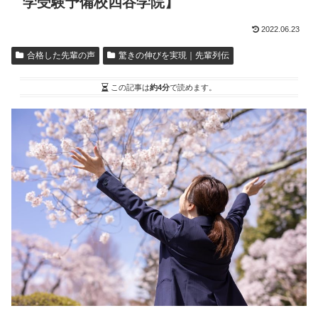
学受験予備校四谷学院】
2022.06.23
合格した先輩の声
驚きの伸びを実現｜先輩列伝
この記事は
約4分
で読めます。