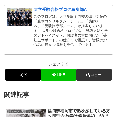
大学受験合格ブログ編集部A
このブログは、大学受験予備校の四谷学院の
「受験コンサルタントチーム」「講師チー
ム」「受験指導部チーム」が担当していま
す。 大学受験合格ブログでは、勉強方法や学
習アドバイスから、保護者の方に向けた「受
験生サポート」の仕方まで幅広く、皆様のお
悩みに役立つ情報を発信しています。
シェアする
X
LINE
コピー
関連記事
福岡県福岡市で塾を探している方
驚きの伸びを実現｜先輩列伝
へ|苦手な数学は偏差値49→68で