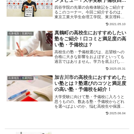
ンタビュー！大学受験予備校四谷
学院
四谷学院の先輩の合格体験記をご紹介す
るこのコーナー。今回ご紹介するのは、
東京工業大学生命理工学院、東京理科大
学工学部に合格したくんのストーリーで
2021.05.10
す。何より大切な...
真鶴町の高校生におすすめしたい
出身地別｜先輩列伝
塾をご紹介！口コミと満足度の高
い塾・予備校は？
高校生の塾・予備校選びは、志望校への
合格に大きな影響をおよぼすといっても
過言ではありません。学力を底上げして
志望校の合格率を高めるなら、さまざま
2025.05.31
な塾・予備校を比...
加古川市の高校生におすすめした
出身地別｜先輩列伝
い塾とは？塾選びのコツと満足度
の高い塾・予備校を紹介！
大学受験に向けて塾・予備校に入ろうと
思うものの、数ある塾・予備校からどれ
を選べばよいのか、悩む高校生や保護者
の方は少なくないでしょう。この記事で
2025.06.04
は、塾・予備校を...