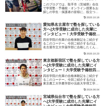
学院
このブログでは、取手市（茨城県）在住
で学習塾・予備校・オンライン授業をお
探しの学生・保護者の皆様に、役立つ情
報やヒントになる情報をお伝えします。
2020.10.16
偏差値を２０以上...
愛知県名古屋市で塾を探している
出身地別｜先輩列伝
方へ|大学受験に成功した先輩に
インタビュー！大学受験予備校四
谷学院
四谷学院の先輩の合格体験記をご紹介す
るこのコーナー。今回ご紹介するのは、
名古屋市立大学薬学部に合格したくんの
ストーリーです。第一志望に届かなかっ
2020.10.23
た現役時代。応用...
東京都新宿区で塾を探している方
出身地別｜先輩列伝
へ|大学受験に成功した先輩にイ
ンタビュー！大学受験予備校四谷
学院
四谷学院の先輩の合格体験記をご紹介す
るこのコーナー。今回ご紹介するのは、
東京農工大学農学部や法政大学理工学部
に合格したくんのストーリーです。とに
2024.06.04
かく問題を解いて...
宮城県仙台市で塾を探している方
出身地別｜先輩列伝
へ|大学受験に成功した先輩にイ