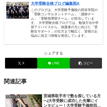
大学受験合格ブログ編集部A
このブログは、大学受験予備校の四谷学院の
「受験コンサルタントチーム」「講師チー
ム」「受験指導部チーム」が担当していま
す。 大学受験合格ブログでは、勉強方法や学
習アドバイスから、保護者の方に向けた「受
験生サポート」の仕方まで幅広く、皆様のお
悩みに役立つ情報を発信しています。
シェアする
X
LINE
コピー
関連記事
茨城県取手市で塾を探している方
出身地別｜先輩列伝
へ|大学受験に成功した先輩にイ
ンタビュー！大学受験予備校四谷