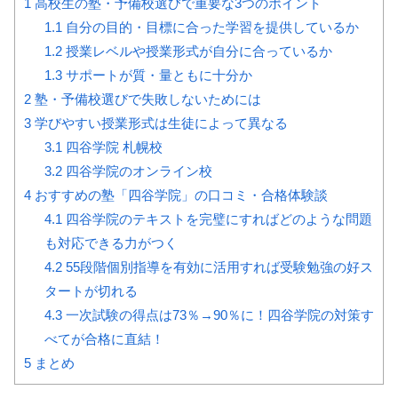
1
高校生の塾・予備校選びで重要な3つのポイント
1.1
自分の目的・目標に合った学習を提供しているか
1.2
授業レベルや授業形式が自分に合っているか
1.3
サポートが質・量ともに十分か
2
塾・予備校選びで失敗しないためには
3
学びやすい授業形式は生徒によって異なる
3.1
四谷学院 札幌校
3.2
四谷学院のオンライン校
4
おすすめの塾「四谷学院」の口コミ・合格体験談
4.1
四谷学院のテキストを完璧にすればどのような問題
も対応できる力がつく
4.2
55段階個別指導を有効に活用すれば受験勉強の好ス
タートが切れる
4.3
一次試験の得点は73％→90％に！四谷学院の対策す
べてが合格に直結！
5
まとめ