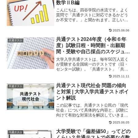
数学ⅡB編
こんにちは、四谷学院の水流です。よく
質問で「共通テストに対応できるかどう
か不安です。」と聞かれます。正しい手
順で勉強したら大丈夫であることをお伝
えしたいと思いま...
2025.06.06
共通テスト2024年度（令和６年
共通テスト
度）試験日程・時間割・出願期
間・受験や自己採点のスケジュー
ル
大学入学共通テストは、毎年50万人近く
が受験する全国統一のテストです（旧・
センター試験）。「共通テスト」「共
テ」などとも呼ばれます。今年の試験実
2025.11.11
施期日、2024...
共通テスト現代社会 問題の傾向
共通テスト
と対策 | 大学入学共通テストポイ
ント解説
この記事では、共通テスト公民の「現代
社会」について具体的な内容と、試験に
向けて有効な対策法を解説していきま
す。出題内容共通テスト「現代社会」
2025.06.05
は、大問5つで構成さ...
大学受験で「偏差値50」ってどの
共通テスト
くらい？共通テストで必要な点数