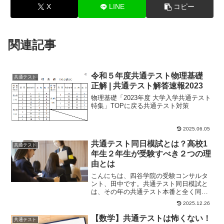
X
LINE
コピー
関連記事
令和５年度共通テスト物理基礎
共通テスト
正解 | 共通テスト解答速報2023
物理基礎「2023年度 大学入学共通テスト
特集」TOPに戻る共通テスト対策
2025.06.05
共通テスト同日模試とは？高校1
共通テスト
年生２年生が受験すべき２つの理
由とは
こんにちは、四谷学院の受験コンサルタ
ント、田中です。共通テスト同日模試と
は、その年の共通テスト本番と全く同じ
問題、同じ日に行われる模試です。本番
2025.12.26
のちょうど一年前...
【数学】共通テストは怖くない！
共通テスト