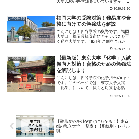
大学31校が医学部を置いていますが、い
ずれの大学も入ることは簡単ではありま
2026.01.10
せん。しかし...
福岡大学の受験対策！難易度や合
大学受験情報
格に向けての勉強法を解説
こんにちは！四谷学院の奥野です。福岡
大学は、福岡県福岡市にキャンパスを置
く私立大学です。1934年に創立された福
岡高等商業学校を起源として何度か統
2025.05.31
合・改称を行い...
【最新版】東京大学「化学」入試
大学受験情報
傾向と対策！合格のための勉強法
を解説します
こんにちは、四谷学院の化学担当の山中
です。このページでは、東京大学入試
「化学」について、傾向と対策をお話し
ていきます。東大合格を目指す方は、ぜ
2025.06.05
ひ参考にしてみてく...
【難易度や序列がすぐにわかる！】東京
都の私立大学 一覧表！【系統別・レベル
別】