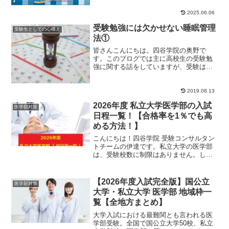
2025.06.06
受験勉強には欠かせない睡眠管理
受験生としての心構え
法①
皆さんこんにちは。四谷学院の奥野で
す。このブログでは主に高校生の受験勉
強に関する話をしていますが、受験はた
だがむしゃらに「勉強だけ」頑張れば良
いものではありませ...
2019.08.13
2026年度 私立大学医学部の入試
医学部対策
日程一覧！【合格率を1％でも高
める方法！】
こんにちは！四谷学院 受験コンサルタン
トチームの伊達です。私立大学の医学部
は、受験校数に制限はありません。しか
し、1次試験(学力試験)と2次試験(面接)に
分かれ...
【2026年度入試完全版】国公立
医学部対策
大学・私立大学 医学部 地域枠一
覧【全地方まとめ】
大学入試における最難関とも言われる医
学部受験。全国で国公立大学50校、私立