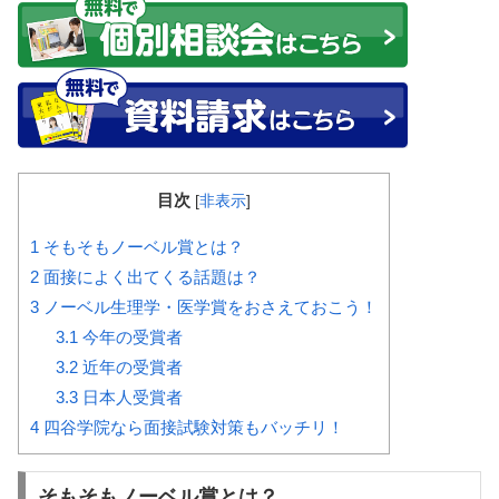
目次
[
非表示
]
1
そもそもノーベル賞とは？
2
面接によく出てくる話題は？
3
ノーベル生理学・医学賞をおさえておこう！
3.1
今年の受賞者
3.2
近年の受賞者
3.3
日本人受賞者
4
四谷学院なら面接試験対策もバッチリ！
そもそもノーベル賞とは？