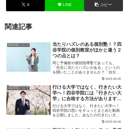
X
LINE
コピー
関連記事
当たりハズレのある個別塾！？四
四谷学院について
谷学院の個別教室がほかと違う２
つの点とは？
同じ予備校や個別指導塾であっても、
「先生に当たりハズレがある」というの
を聞いたことがありませんか？「自分に
合う・合わない」というのはあるかもし
2025.06.06
れませんが、先生に...
行ける大学ではなく、行きたい大
四谷学院について
学へ！四谷学院には「行きたい大
学」に合格する方法があります！
【大学受験予備校 四谷学院】
行ける大学ではなく、行きたい大学へ！
四谷学院の思いをギュッとまとめた動画
を公開しました。あなたの行きたい大学
を一緒に目指そう！
2025.06.06