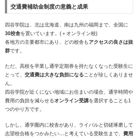
交通費補助金制度の意義と成果
四谷学院は、北は北海道、南は九州の福岡まで、全国に
30校舎
を置いています。(＋オンライン校)
各地方の主要都市にあり、どの校舎も
アクセスの良さは抜
群
です。
ただ、高校を卒業し通学定期券を持たなくなった受験生に
とって、
交通費は大きな負担になる
ことが珍しくありませ
ん。
四谷学院が近くにない地域にお住まいの場合、通学時間や
費用の負担を減らせる
オンライン受講
を選択することも1
つのやり方です。
しかし、通学圏内に校舎があり、ライバルと切磋琢磨して
志望校合格をつかみたい…と考えている受験生まで、
費用