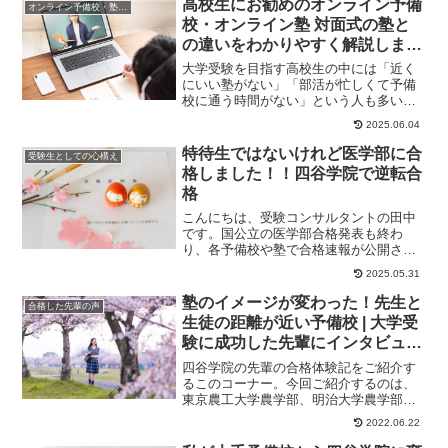
高校生にお勧めのオンライン予備
オンライン予備校・塾の活用法
校・オンライン塾 対面式の塾と
の違いをわかりやすく解説しま
す。四谷学院オンライン校のQ＆
大学受験を目指す高校生の中には「近く
Aもご紹介！
にいい塾がない」「部活が忙しくて予備
校に通う時間がない」という人も多いこ
とでしょう。そんな人におすすめなのが
2025.06.04
オンライン予備校...
特待生ではないけれど医学部に合
受験生としての心構え
格しました！！四谷学院で逆転合
格
こんにちは、受験コンサルタントの田中
です。国公立の医学部合格発表も終わ
り、各予備校や塾で合格速報が公開され
ました。そんな中、「四谷学院から医学
2025.05.31
部に合格するのは特...
塾のイメージが変わった！先生と
合格した先輩の声
生徒の距離が近い予備校 | 大学受
験に成功した先輩にインタビュー
【大学受験予備校四谷学院】
四谷学院の先輩の合格体験記をご紹介す
るこのコーナー。今回ご紹介するのは、
東京農工大学農学部、明治大学農学部に
合格したさんのストーリーです。初めて
2022.06.22
の塾が四谷学院で...