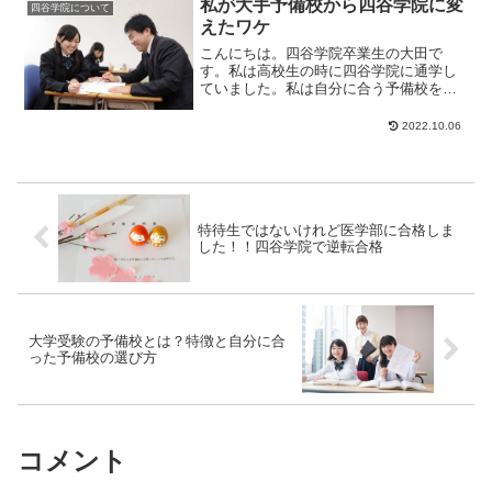
私が大手予備校から四谷学院に変
四谷学院について
えたワケ
こんにちは。四谷学院卒業生の大田で
す。私は高校生の時に四谷学院に通学し
ていました。私は自分に合う予備校を見
つけられたおかげで、第一志望の大学に
合格できました。予...
2022.10.06
特待生ではないけれど医学部に合格しま
した！！四谷学院で逆転合格
大学受験の予備校とは？特徴と自分に合
った予備校の選び方
コメント