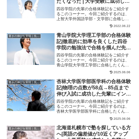
たくなった | 大学受験に成功した
先輩にインタビュー【大学受験予
四谷学院の先輩の合格体験記をご紹介す
備校四谷学院】
るこのコーナー。今回ご紹介するのは、
上智大学外国語学部・文学部に合格した
くんのストーリーです。55段階を進める
2022.06.22
うちにさらに上...
青山学院大学理工学部の合格体験
驚きの伸びを実現｜先輩列伝
記|徹底的に効率を良くした四谷
学院の勉強法で合格を掴んだ先輩
にインタビュー！大学受験予備校
四谷学院の先輩の合格体験記をご紹介す
四谷学院
るこのコーナー。今回ご紹介するのは、
青山学院大学理工学部に合格したくんの
ストーリーです。くんが合格した大学青
2025.06.06
山学院大学理工学...
杏林大学医学部医学科の合格体験
驚きの伸びを実現｜先輩列伝
記|物理の点数が58点→85点まで
伸び入試に成功した先輩にインタ
ビュー！大学受験予備校四谷学院
四谷学院の先輩の合格体験記をご紹介す
るこのコーナー。今回ご紹介するのは、
杏林大学医学部医学科に合格したくんの
ストーリーです。くんが合格した大学杏
2025.06.06
林大学医学部医学...
北海道札幌市で塾を探している方
驚きの伸びを実現｜先輩列伝
へ|英語の偏差値が10近くアップ