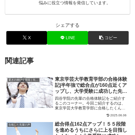
悩みに役立つ情報を発信しています。
シェアする
X
LINE
コピー
関連記事
東京学芸大学教育学部の合格体験
驚きの伸びを実現｜先輩列伝
記|半年強で総合点が160点近くア
ップし、大学受験に成功した先輩
にインタビュー！大学受験予備校
四谷学院の先輩の合格体験記をご紹介す
四谷学院
るこのコーナー。今回ご紹介するのは、
東京学芸大学教育学部に合格したくんの
ストーリーです。くんが合格した大学東
2025.06.06
京学芸大学教育学...
総合得点162点アップ！５５段階
合格した先輩の声
を進めるうちにさらに上を目指し