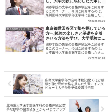
し、大学受験に成功した先輩にイ
ンタビュー！大学受験予備校四谷
四谷学院の先輩の合格体験記をご紹介す
学院
るこのコーナー。今回ご紹介するのは、
旭川医科大学医学部医学科に合格したさ
んのストーリーです。基礎を固める目的
2025.06.06
で入学を決意全て...
東京都世田谷区で塾を探している
驚きの伸びを実現｜先輩列伝
方へ|勉強の楽しさと基礎を定着
させる方法を学び、大学受験に成
功した先輩にインタビュー！大学
四谷学院の先輩の合格体験記をご紹介す
受験予備校四谷学院
るこのコーナー。今回ご紹介するのは、
日本歯科大学生命歯学部に合格したさん
のストーリーです。基礎の見直しから
2021.05.28
徐々に力をつけまし...
広島大学歯学部の合格体験記|驚くほど成
績が伸び逆転合格を掴んだ先輩にインタ
ビュー！大学受験予備校四谷学院
北海道大学医学部医学科の合格体験記|苦
手な数学の偏差値を58から74までアップ