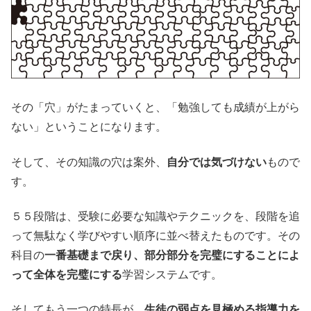
その「穴」がたまっていくと、「勉強しても成績が上がら
ない」ということになります。
そして、その知識の穴は案外、
自分では気づけない
もので
す。
５５段階は、受験に必要な知識やテクニックを、段階を追
って無駄なく学びやすい順序に並べ替えたものです。その
科目の
一番基礎まで戻り、部分部分を完璧にすることによ
って全体を完璧にする
学習システムです。
そしてもう一つの特長が、
生徒の弱点を見極める指導力を