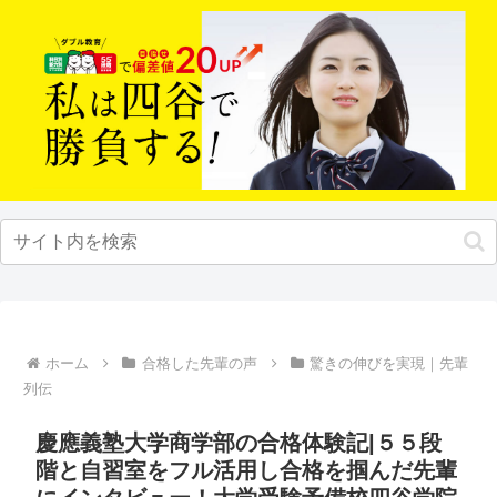
ホーム
合格した先輩の声
驚きの伸びを実現｜先輩
列伝
慶應義塾大学商学部の合格体験記|５５段
階と自習室をフル活用し合格を掴んだ先輩