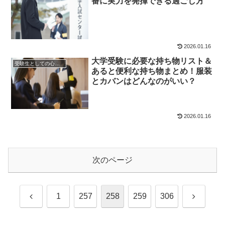
番に実力を発揮できる過ごし方
2026.01.16
大学受験に必要な持ち物リスト＆
受験生としての心構え
あると便利な持ち物まとめ！服装
とカバンはどんなのがいい？
2026.01.16
次のページ
前
次
1
257
258
259
306
へ
へ