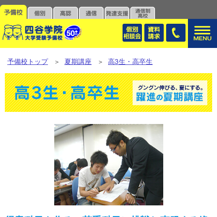
予備校トップ
夏期講座
高3生・高卒生
＞
＞