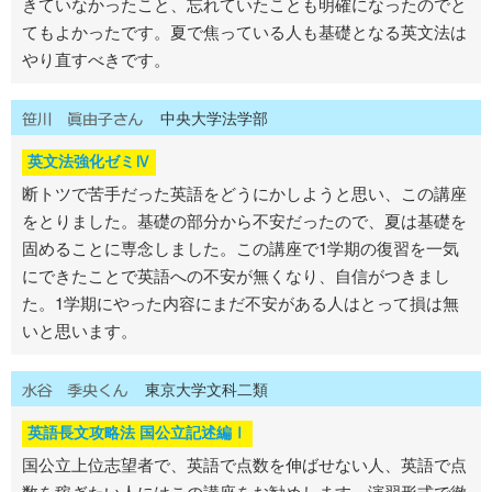
きていなかったこと、忘れていたことも明確になったのでと
てもよかったです。夏で焦っている人も基礎となる英文法は
やり直すべきです。
中央大学法学部
英文法強化ゼミⅣ
断トツで苦手だった英語をどうにかしようと思い、この講座
をとりました。基礎の部分から不安だったので、夏は基礎を
固めることに専念しました。この講座で1学期の復習を一気
にできたことで英語への不安が無くなり、自信がつきまし
た。1学期にやった内容にまだ不安がある人はとって損は無
いと思います。
東京大学文科二類
英語長文攻略法 国公立記述編Ⅰ
国公立上位志望者で、英語で点数を伸ばせない人、英語で点
数を稼ぎたい人にはこの講座をお勧めします。演習形式で徹