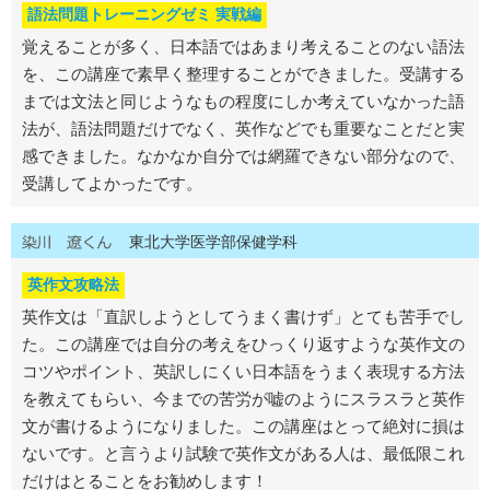
語法問題トレーニングゼミ 実戦編
覚えることが多く、日本語ではあまり考えることのない語法
を、この講座で素早く整理することができました。受講する
までは文法と同じようなもの程度にしか考えていなかった語
法が、語法問題だけでなく、英作などでも重要なことだと実
感できました。なかなか自分では網羅できない部分なので、
受講してよかったです。
東北大学医学部保健学科
英作文攻略法
英作文は「直訳しようとしてうまく書けず」とても苦手でし
た。この講座では自分の考えをひっくり返すような英作文の
コツやポイント、英訳しにくい日本語をうまく表現する方法
を教えてもらい、今までの苦労が嘘のようにスラスラと英作
文が書けるようになりました。この講座はとって絶対に損は
ないです。と言うより試験で英作文がある人は、最低限これ
だけはとることをお勧めします！