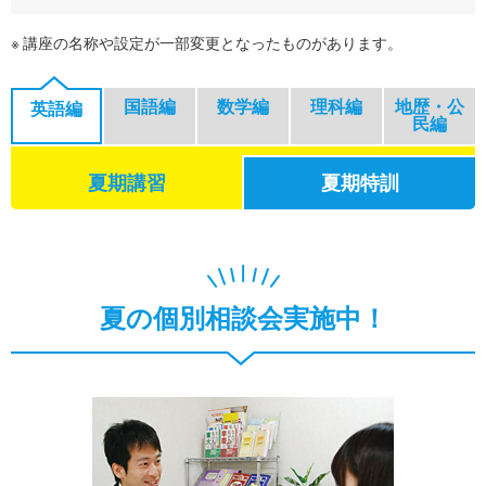
講座の名称や設定が一部変更となったものがあります。
国語編
数学編
理科編
地歴・公
英語編
民編
夏期講習
夏期特訓
夏の個別相談会実施中！