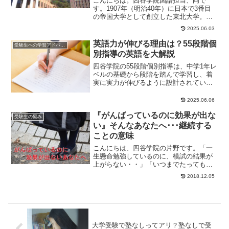
こんにちは。四谷学院国語担当、岡で
す。1907年（明治40年）に日本で3番目
の帝国大学として創立した東北大学。入
試においては、悪問・奇問のたぐいは一
2025.06.03
切ないと言わ...
英語力が伸びる理由は？55段階個
受験生への学習アドバイス
別指導の英語を大解説
四谷学院の55段階個別指導は、中学1年レ
ベルの基礎から段階を踏んで学習し、着
実に実力が伸びるように設計されていま
す。55段階をバランスよく学習すること
で、入試突...
2025.06.06
『がんばっているのに効果が出な
受験生の悩み
い』そんなあなたへ･･･継続する
ことの意味
こんにちは、四谷学院の片野です。「一
生懸命勉強しているのに、模試の結果が
上がらない・・」「いつまでたっても、
問題が解けるようにならない・・」がん
2018.12.05
ばっているのに結...
大学受験で塾なしってアリ？塾なしで受