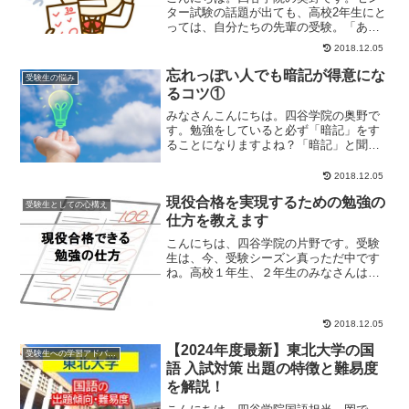
ター試験の話題が出ても、高校2年生にと
っては、自分たちの先輩の受験。「あま
り関わりのない話」と感じるかもしれま
2018.12.05
せん。ですが、...
忘れっぽい人でも暗記が得意にな
受験生の悩み
るコツ①
みなさんこんにちは。四谷学院の奥野で
す。勉強をしていると必ず「暗記」をす
ることになりますよね？「暗記」と聞い
ただけで、いやだな～。と感じた人もい
るはず。笑今日は...
2018.12.05
現役合格を実現するための勉強の
受験生としての心構え
仕方を教えます
こんにちは、四谷学院の片野です。受験
生は、今、受験シーズン真っただ中です
ね。高校１年生、２年生のみなさんは、
そろそろ大学受験を意識する時期ではな
いでしょうか。「...
2018.12.05
【2024年度最新】東北大学の国
受験生への学習アドバイス
語 入試対策 出題の特徴と難易度
を解説！