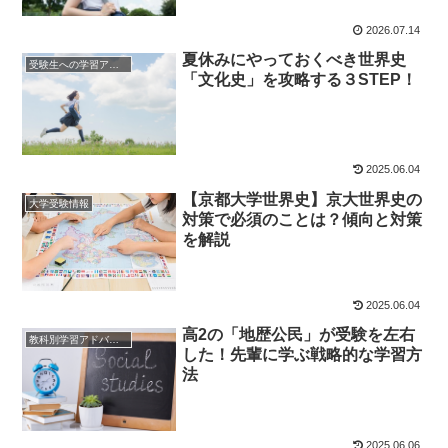
2026.07.14
夏休みにやっておくべき世界史
受験生への学習アドバイス
「文化史」を攻略する３STEP！
2025.06.04
【京都大学世界史】京大世界史の
大学受験情報
対策で必須のことは？傾向と対策
を解説
2025.06.04
高2の「地歴公民」が受験を左右
教科別学習アドバイス
した！先輩に学ぶ戦略的な学習方
法
2025.06.06