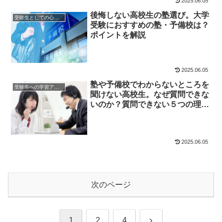
2025.06.05
後悔しない高校生の塾選び。大学
受験生としての心構え
受験におすすめの塾・予備校は？
ポイントを解説
2025.06.05
塾や予備校でわからないところを
受験生への学習アドバイス
聞けない高校生。なぜ質問できな
いのか？質問できない５つの理由
を解説＆解消しよう！
2025.06.05
次のページ
次
1
2
4