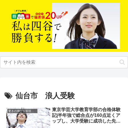
仙台市 浪人受験
東京学芸大学教育学部の合格体験
驚きの伸びを実現｜先輩列伝
記|半年強で総合点が160点近くア
ップし、大学受験に成功した先輩
にインタビュー！大学受験予備校