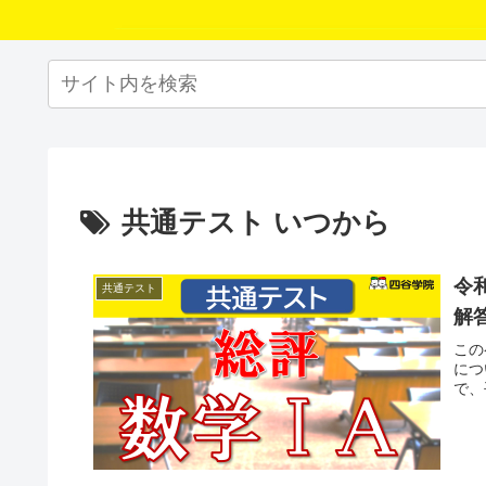
共通テスト いつから
令
共通テスト
解答
この
につ
で、