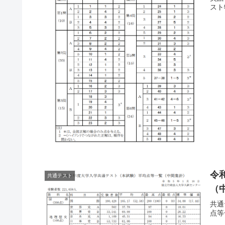
スト
令
共通テスト
（中
共通
点等