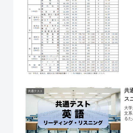
共
共通テスト
ス
大学
文系
るた