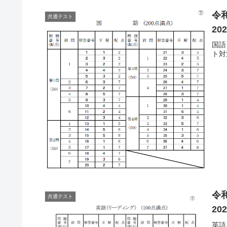
令
共通テスト
20
国語
ト対
令
共通テスト
20
英語