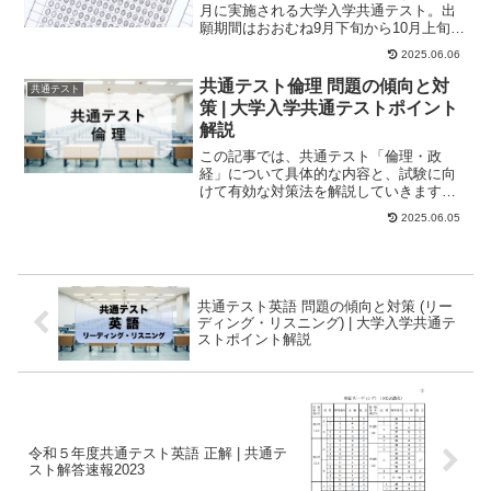
月に実施される大学入学共通テスト。出
願期間はおおむね9月下旬から10月上旬
ですが、「対策に取り組むのは直前期
2025.06.06
（12～1月...
共通テスト倫理 問題の傾向と対
共通テスト
策 | 大学入学共通テストポイント
解説
この記事では、共通テスト「倫理・政
経」について具体的な内容と、試験に向
けて有効な対策法を解説していきます。
出題内容共通テスト「倫理・政経」は、
2025.06.05
大問5つで構成され...
共通テスト英語 問題の傾向と対策 (リー
ディング・リスニング) | 大学入学共通テ
ストポイント解説
令和５年度共通テスト英語 正解 | 共通テ
スト解答速報2023