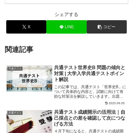
シェアする
X
LINE
コピー
関連記事
共通テスト世界史B 問題の傾向と
共通テスト
対策 | 大学入学共通テストポイン
ト解説
この記事では、共通テスト「世界史B」に
ついて具体的な内容と、試験に向けて有
効な対策法を解説していきます。出題内
容共通テスト「世界史B」は、大問5つで
2025.06.05
構成されてお...
共通テスト成績開示の活用法｜自
共通テスト
己採点との差を確認して次につな
げる方法
４月下旬になると、共通テストの成績開