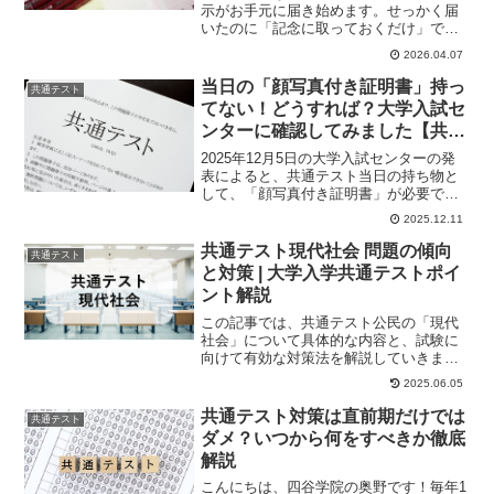
示がお手元に届き始めます。せっかく届
いたのに「記念に取っておくだけ」で終
わってしまうのは、少しもったいないか
2026.04.07
もしれません。来...
当日の「顔写真付き証明書」持っ
共通テスト
てない！どうすれば？大学入試セ
ンターに確認してみました【共通
テスト2026】
2025年12月5日の大学入試センターの発
表によると、共通テスト当日の持ち物と
して、「顔写真付き証明書」が必要であ
るということがわかりました。「顔写真
2025.12.11
がついた証...
共通テスト現代社会 問題の傾向
共通テスト
と対策 | 大学入学共通テストポイ
ント解説
この記事では、共通テスト公民の「現代
社会」について具体的な内容と、試験に
向けて有効な対策法を解説していきま
す。出題内容共通テスト「現代社会」
2025.06.05
は、大問5つで構成さ...
共通テスト対策は直前期だけでは
共通テスト
ダメ？いつから何をすべきか徹底
解説
こんにちは、四谷学院の奥野です！毎年1