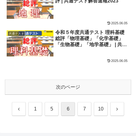
評 | 共通テスト解答速報2023
2025.06.05
令和５年度共通テスト 理科基礎
共通テスト
総評「物理基礎」「化学基礎」
「生物基礎」「地学基礎」 | 共通
テスト解答速報2023
2025.06.05
次のページ
前
次
1
5
6
7
10
へ
へ