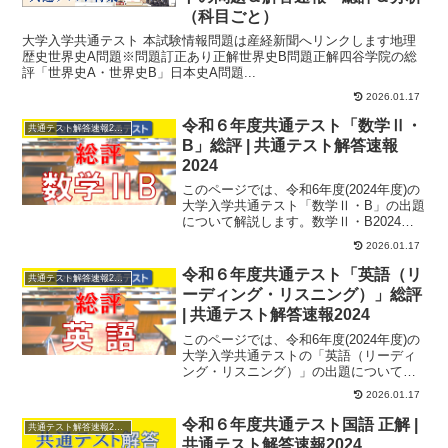
（科目ごと）
大学入学共通テスト 本試験情報問題は産経新聞へリンクします地理
歴史世界史A問題※問題訂正あり正解世界史B問題正解四谷学院の総
評「世界史A・世界史B」日本史A問題...
2026.01.17
令和６年度共通テスト「数学Ⅱ・
共通テスト解答速報2024
B」総評 | 共通テスト解答速報
2024
このページでは、令和6年度(2024年度)の
大学入学共通テスト「数学Ⅱ・B」の出題
について解説します。数学Ⅱ・B2024年
度の数学ⅡBは、全体的に取り組みやす
2026.01.17
い...
令和６年度共通テスト「英語（リ
共通テスト解答速報2024
ーディング・リスニング）」総評
| 共通テスト解答速報2024
このページでは、令和6年度(2024年度)の
大学入学共通テストの「英語（リーディ
ング・リスニング）」の出題について解
説します。英語（リーディング）テスト
2026.01.17
の形式は...
令和６年度共通テスト国語 正解 |
共通テスト解答速報2024
共通テスト解答速報2024