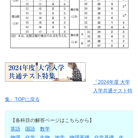
「2024年度 大学
入学共通テスト特
集」TOPに戻る
【各科目の解答ページはこちらから】
英語
国語
数学
物理
化学
生物
地学
物理基礎
化学基礎
生