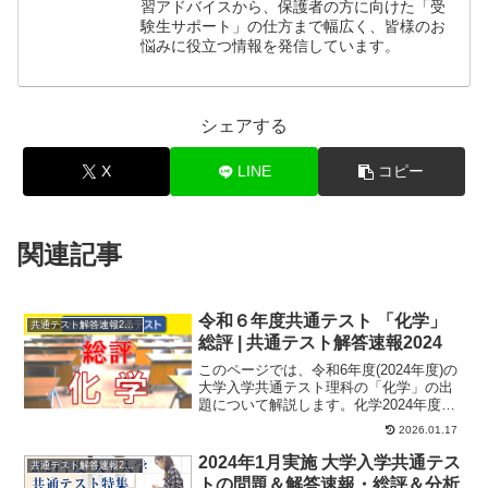
習アドバイスから、保護者の方に向けた「受
験生サポート」の仕方まで幅広く、皆様のお
悩みに役立つ情報を発信しています。
シェアする
X
LINE
コピー
関連記事
令和６年度共通テスト 「化学」
共通テスト解答速報2024
総評 | 共通テスト解答速報2024
このページでは、令和6年度(2024年度)の
大学入学共通テスト理科の「化学」の出
題について解説します。化学2024年度入
試においても、共通テストになってから
2026.01.17
の特...
2024年1月実施 大学入学共通テス
共通テスト解答速報2024
トの問題＆解答速報・総評＆分析